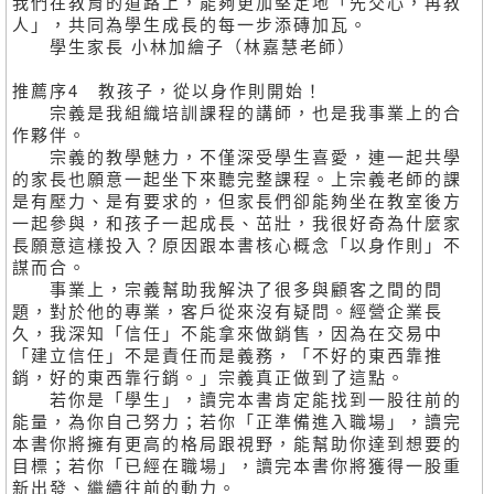
我們在教育的道路上，能夠更加堅定地「先交心，再教
人」，共同為學生成長的每一步添磚加瓦。
學生家長 小林加繪子（林嘉慧老師）
推薦序4 教孩子，從以身作則開始！
宗義是我組織培訓課程的講師，也是我事業上的合
作夥伴。
宗義的教學魅力，不僅深受學生喜愛，連一起共學
的家長也願意一起坐下來聽完整課程。上宗義老師的課
是有壓力、是有要求的，但家長們卻能夠坐在教室後方
一起參與，和孩子一起成長、茁壯，我很好奇為什麼家
長願意這樣投入？原因跟本書核心概念「以身作則」不
謀而合。
事業上，宗義幫助我解決了很多與顧客之間的問
題，對於他的專業，客戶從來沒有疑問。經營企業長
久，我深知「信任」不能拿來做銷售，因為在交易中
「建立信任」不是責任而是義務，「不好的東西靠推
銷，好的東西靠行銷。」宗義真正做到了這點。
若你是「學生」，讀完本書肯定能找到一股往前的
能量，為你自己努力；若你「正準備進入職場」，讀完
本書你將擁有更高的格局跟視野，能幫助你達到想要的
目標；若你「已經在職場」，讀完本書你將獲得一股重
新出發、繼續往前的動力。