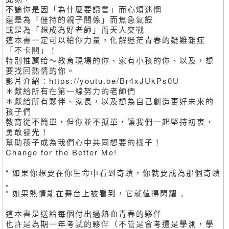
不論你是因「為什麼要讀書」而心煩迷惘
還是為「僵持的親子關係」而焦急氣餒
或是為「想成為好老師」而天人交戰
這本書一定可以給你力量，化解迷茫青春的疑難雜症
「不卡關」！
特別推薦给～教育現場的你、家有小孩的你、以及，想
要找回熱情的你。
影片介紹：https://youtu.be/Br4xJUkPs0U
＊獻給所有在第一線努力的老師們
＊獻給所有夥伴、家長，以及想為自己創造更好未來的
孩子們
教育從不簡單，但你並不孤單，讓我們一起堅持初衷，
勇敢發光！
幫助孩子成為我們心中共同想要的樣子！
Change for the Better Me!
“ 如果你想要在你生命中看到奇蹟，你就要成為那個奇蹟
„
“ 如果熱情能在舞台上被看到，它就值得閃耀 „
這本書是送給每個付出過熱血青春的夥伴
也許是為期一年考試的夥伴（不管是會考還是學測，學