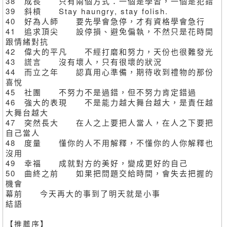
38 成長 只有兩個方式：一個是學習，一個是犯錯
39 斜槓 Stay haungry, stay folish.
40 好為人師 要先學會急停，才有資格學會急行
41 追求頂尖 設停損、避免偏執，不然只是花時間
跟情緒對抗
42 偉大的平凡 不經打磨和努力，天份也很難發光
43 謊言 沒有壞人，只有很壞的狀況
44 而立之年 認真用心準備，期待收到禮物的那份
喜悅
45 社團 不努力不是過錯，但不努力肯定錯過
46 強大的表現 不是能力越大舞台越大，是責任越
大舞台越大
47 突然長大 在人之上要把人當人，在人之下要把
自己當人
48 度量 懂你的人不用解釋，不懂你的人你解釋也
沒用
49 幸福 成就對方的美好，變成更好的自己
50 曲終之前 如果把問題交給時間，會失去把握的
機會
幕前 今天再大的事到了明天就是小事
結語
【推薦序】