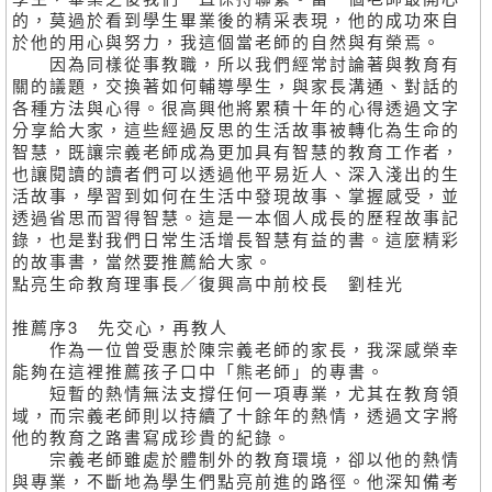
的，莫過於看到學生畢業後的精采表現，他的成功來自
於他的用心與努力，我這個當老師的自然與有榮焉。
因為同樣從事教職，所以我們經常討論著與教育有
關的議題，交換著如何輔導學生，與家長溝通、對話的
各種方法與心得。很高興他將累積十年的心得透過文字
分享給大家，這些經過反思的生活故事被轉化為生命的
智慧，既讓宗義老師成為更加具有智慧的教育工作者，
也讓閱讀的讀者們可以透過他平易近人、深入淺出的生
活故事，學習到如何在生活中發現故事、掌握感受，並
透過省思而習得智慧。這是一本個人成長的歷程故事記
錄，也是對我們日常生活增長智慧有益的書。這麼精彩
的故事書，當然要推薦給大家。
點亮生命教育理事長／復興高中前校長 劉桂光
推薦序3 先交心，再教人
作為一位曾受惠於陳宗義老師的家長，我深感榮幸
能夠在這裡推薦孩子口中「熊老師」的專書。
短暫的熱情無法支撐任何一項專業，尤其在教育領
域，而宗義老師則以持續了十餘年的熱情，透過文字將
他的教育之路書寫成珍貴的紀錄。
宗義老師雖處於體制外的教育環境，卻以他的熱情
與專業，不斷地為學生們點亮前進的路徑。他深知備考