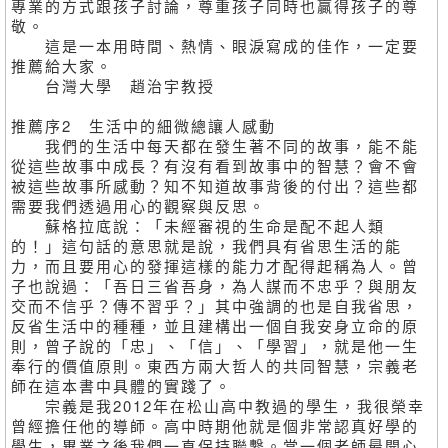
專業的方式跟孩子討論，尊重孩子同時也贏得孩子的尊
敬。
這是一本用時間、熱情、眼淚寫成的佳作，一定要
推薦給大家。
台灣大學 趙治宇教授
推薦序2 生活中的細微總讓人感動
我們的生活中每天都在發生著不同的故事，能不能
從這些故事中成長？有沒有看到故事中的智慧？會不會
被這些故事所感動？知不知道故事背後的付出？這些都
需要我們透過用心的觀察與反思。
蘇格拉底說：「未經審視的生命是配不起人類
的！」這句話的意思就是說，我們具有省思生活的能
力，而且要用心的發揮這樣的能力才配得起稱為人。曾
子也說過：「吾日三省吾身，為人謀而不忠乎？與朋友
交而不信乎？傳不習乎？」其中強調的也是自我省思，
反省生活中的種種，並且建構出一個自我安身立命的原
則，曾子說的「忠」、「信」、「學習」，就是他一生
奉行的價值原則。東西方兩大哲人的共同智慧，宗義老
師在這本書中具體的實踐了。
宗義是我2012年在松山高中教過的學生，我很榮幸
曾經擔任他的導師。高中時期他就是個非常認真好學的
學生，畢業之後我們一直保持聯繫。當一個老師最開心