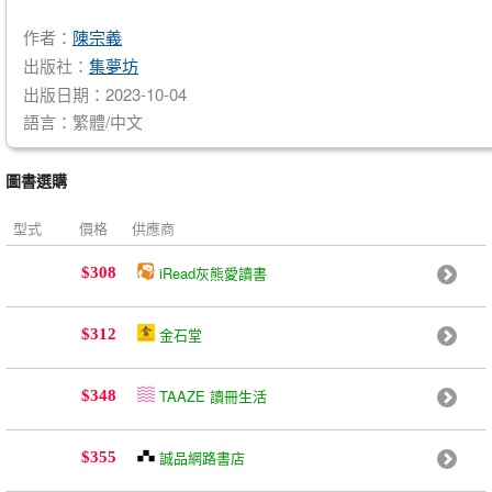
作者：
陳宗義
出版社：
集夢坊
出版日期：2023-10-04
語言：繁體/中文
圖書選購
型式
價格
供應商
iRead灰熊愛讀書
$308
金石堂
$312
TAAZE 讀冊生活
$348
誠品網路書店
$355