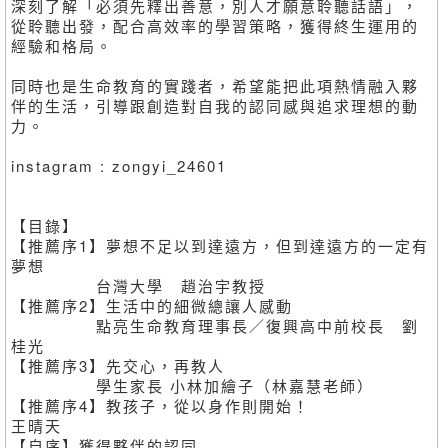
深刻了解「必須先釋出善意，別人才願意聆聽話語」，
從聆聽出發，配合高效率的學習策略，獲得終生運用的
經驗和格局。
同時也是生命教育的實踐者，希望能把此項熱情融入夥
伴的生活，引導跟創造對自我的認同感與追求理想的動
力。
instagram : zongyi_24601
【目錄】
【推薦序1】夢想不足以到達遠方，但到達遠方的一定有
夢想
台灣大學 趙治宇教授
【推薦序2】生活中的細微總讓人感動
點亮生命教育理事長／復興高中前校長 劉
桂光
【推薦序3】先交心，再教人
學生家長 小林加繪子（林嘉慧老師）
【推薦序4】教孩子，從以身作則開始！
王晴天
【自序】獲得夥伴的認同