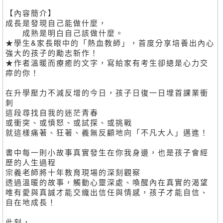
【內容簡介】
成長是發現自己能做什麼，
成熟是明白自己該做什麼。
★學生&家長眼中的「熱血教師」，首度分享培養出內心
強大的孩子的勵志新作！
★作者溫暖而療癒的文字，寫給家有考生卻總是心力交
瘁的你！
在升學壓力不減反增的今日，孩子日復一日埋首課業衝
刺
這段尋找自我的迷茫青春
或衝突、或憤怒、或試探、或挑戰
就這樣痛著、狂著、義無反顧地向「不凡大人」邁進！
書中每一則小故事真實發生在你我身邊，也是孩子會經
歷的人生過程
宗義老師將十年教育現場的深刻觀察
透過溫暖的故事，觸動心靈深處、喚醒內在真實的渴望
唯有愛與真誠才能交織出信任與情感，孩子才能自信、
自在地成長！
此刻，