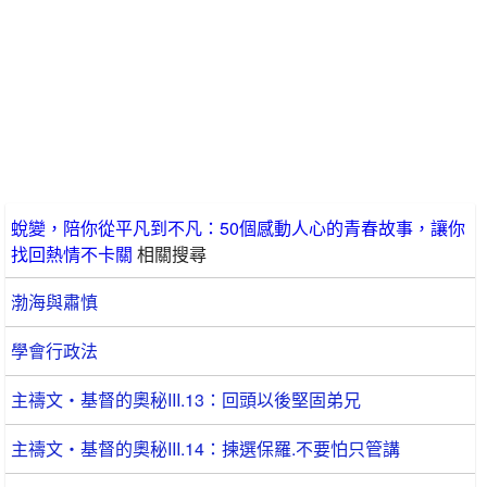
蛻變，陪你從平凡到不凡：50個感動人心的青春故事，讓你
找回熱情不卡關
相關搜尋
渤海與肅慎
學會行政法
主禱文‧基督的奧秘III.13：回頭以後堅固弟兄
主禱文‧基督的奧秘III.14：揀選保羅.不要怕只管講