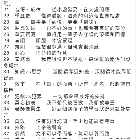
氣」
21 音符．旋律 從小處發亮，在大處閃耀
22 學歷史 懂得體諒，溫柔的和這個世界相處
23 羹 做事要「到位」更要「到味」
24 塞翁失馬 再不好的事，也都會有美好的部分
25 重要寶藏 值得用一輩子去守護的榮耀和回憶
26 孝順 順服，才會蒙福
27 規則 理想很豐滿，但現實很骨感
28 耐心 巴菲特的智慧
29 家務事 我走得慢但不後退，最溫暖的關係叫設
身處地
30 知識vs智慧 淺閱讀靠近知識，深閱讀才能靠近
智慧
31 效率 在「量」的面前，所有「虛名」都將俯首
稱臣
32 犯錯vs犯罪 一切都會是最好的安排
33 莫忘初衷 我不想只被喜歡，我想被尊重
34 老師像醫生 針對個別孩子的學習狀況來設計處
方
35 勇敢 沒有贏得認同，至少也能贏得尊重
36 指路 上帝的聲音
37 偶然 文不可以學而能，氣可以養而致