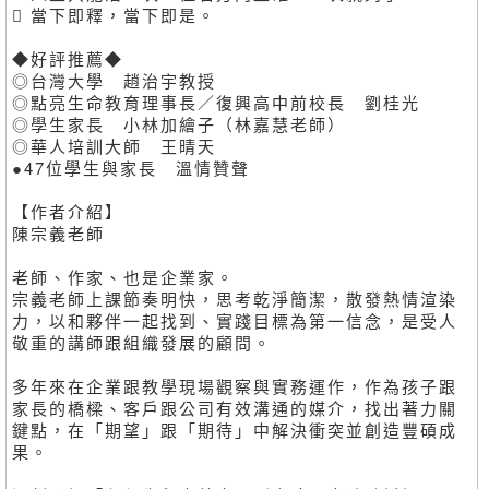
 當下即釋，當下即是。
◆好評推薦◆
◎台灣大學 趙治宇教授
◎點亮生命教育理事長／復興高中前校長 劉桂光
◎學生家長 小林加繪子（林嘉慧老師）
◎華人培訓大師 王晴天
●47位學生與家長 溫情贊聲
【作者介紹】
陳宗義老師
老師、作家、也是企業家。
宗義老師上課節奏明快，思考乾淨簡潔，散發熱情渲染
力，以和夥伴一起找到、實踐目標為第一信念，是受人
敬重的講師跟組織發展的顧問。
多年來在企業跟教學現場觀察與實務運作，作為孩子跟
家長的橋樑、客戶跟公司有效溝通的媒介，找出著力關
鍵點，在「期望」跟「期待」中解決衝突並創造豐碩成
果。