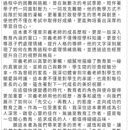
過程中的困難與挑戰，曾在無數次的考試季節，陪伴著
學子們一同面對壓力，一同攻克難關。他的教學方式不
局限於知識的灌輸，更著重於啟發學生的思考與創意，
使他們不僅在考試中取得好成績，更能夠培養出深厚的
學習自信心。
這本書不僅是宗義老師的成長歷程，更是一扇深入
教育內涵的窗口。宗義老師不僅傳授學科知識，更是引
導孩子們處理情緒、提升人格的導師。他的文字深刻展
現了如何在教育過程中處理情緒挑戰，並透過這些經歷
提升自己的視野與格局。
宗義老師以真摯的筆觸，細膩地描繪了教育第一線
的真實狀況，並將自己與夥伴、學生間的珍貴經驗分
享。作為曾經的家長，我深切體會到宗義老師對學生的
關愛與呵護，這本書不僅是對學生的承諾，也是對每位
家長的心聲，蘊含著對下一代成長的美好祝願。
在這個快速變遷的時代，教育者的角色與使命變得
更加重要，宗義老師用他的經歷、故事和感悟，向我們
展示了如何以「先交心，再教人」的態度，走向成功的
教育之路。作為一位受惠家長，我深信這本書將成為引
人深思、啟發心靈的佳作，無論是教育工作者，還是每
一位關心教育、追求成長的人，都值得細細品味。
願這本書為我們帶來更多的思考、感悟和啟發，讓