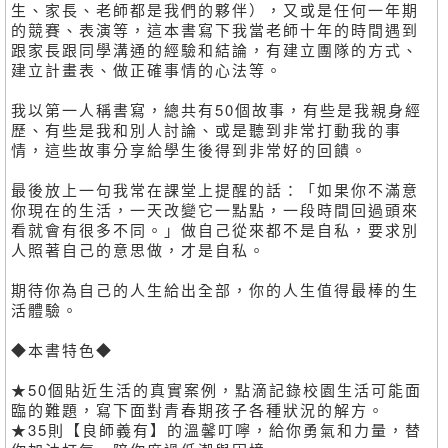
生、家長、老師都是我們的夥伴），又或是任何一年期
的競賽、表演等，這本書寫下我當老師十年的時間遇到
跟家長跟同學溝通的經驗和結論，有建立團隊的方式、
建立計畫表、做正確事情的心法等。
我以第一人稱書寫，總共有50個故事，有些是我親身經
歷、有些是我和別人討論、或是聽到非常打動我的事
情，這些故事分享給學生後得到非常好的回饋。
最後放上一句我常在課堂上提醒的話：「如果你不滿意
你現在的生活，一天改變它一點點，一段時間回過頭來
看就會有很多不同。」做自己從來都不是自私，要求別
人照著自己的意思做，才是自私。
期待你為自己的人生給出全部，你的人生值得最棒的生
活體驗。
◆本書特色◆
★50個貼近生活的真實案例，點滴記錄校園生活可能面
臨的難題，寫下面對青春期孩子各種狀況的解方。
★35則【良師義有】的溫馨叮嚀，給你勇氣和力量，替