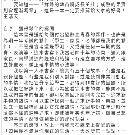
要知道——「鮮綠的幼苗將成長茁壯；成熟的果實
則會逐漸凋零」，這是一本一定要推薦給大家的好書！
王晴天
自序 獲得夥伴的認同
這本書是送給每個付出過熱血青春的夥伴。也許是
為期一年考試的夥伴（學生、家長、老師都是我們的夥
伴），不管是會考還是學測，又或是任何一年期的競
賽、表演等，這本書寫下我當老師十年的時間，遇到跟
家長、同學溝通的經驗和結論，有建立團隊的方式、建
立計畫表、做正確事情的心法等。
我以第一人稱書寫，總共有五十個故事，有些是我
親身經歷、有些是我和別人討論、或是聽到非常打動我
的事情，我把它分享給學生，都得到非常好的回饋，所
以我把它紀錄下來。衷心希望看完本書的你，能夠不經
歷我們當年的苦澀，卻可以拿回那股剛考完試、追求新
事物的熱情。可以重新找到一個追求新事物、興趣，並
設立一個目標而且對它充滿熱情，找回那份在年少時什
麼都不懂的純粹追求，即使被嘲笑也無所謂，做自己想
做的事情，然後做到最好的那份執著。
序言的最後，放上一句我常在課堂上提醒的話：
「如果你不滿意你現在的生活，一天改變它一點點，一