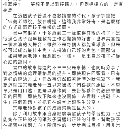
推薦序1 夢想不足以到達遠方，但到達遠方的一定有
夢想
在這個孩子普遍不喜歡讀書的時代，孩子卻總把
「宗義老師說」放在嘴邊，這讓我非常好奇，是甚麼樣
的方式能贏得孩子這樣的認同。
書中有很多，十多歲到三十歲值得尊敬的樣子，是
很適合孩子跟年輕教育工作者閱讀的好書。世界其實是
一個表演的大舞台，雖然不是每個人都能當導演，但是
卻可以成為最佳主角，去扮演自己好的角色。而那句
「如果我當老師，我想跟你一樣。」是出自於孩子打從
心底的認同。
書中的故事傳達的不單單只是事情，也同時分享了
對於情緒的處理跟格局的提升。即使現在回頭看，已有
更好的解決方式，但故事仍然照著當時的狀況寫下，我
想這就是宗義老師一直以來被孩子們喜歡的原因，不單
單只是用口述，更是以身作則，去告訴夥伴們必然會遇
到的困難，即使敗下陣來也沒關係，去實踐、挑戰「人
生」這個難題，並把它在課堂上跟學生分享。
宗義老師對孩子的成績幫助是巨大的。
除了利用故事跟自身經驗喚醒孩子的學習動力，也
能夠在正確的時間跟孩子溝通出正確的計畫，幫助孩子
在學習中找到方向，階段性的一步步完成目標，用非常