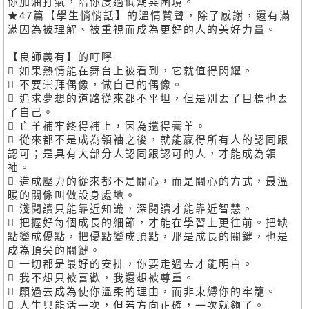
你加油打氣，陪你度過低潮與困境。
★47篇【學生悄悄話】的溫情贊聲，除了感謝，還有滿
滿因為被理解、被重視而成為更好的人的美好力量。
【良師義有】的叮嚀
 如果熱情能在舞台上被看到，它就值得閃耀。
 不要崇拜偶像，做自己的偶像。
 追求夢想的道路從來都不平坦，但是別丟了目標也丟
了自己。
 亡羊補牢終得補上，因為還得養羊。
 從來都不是成為領袖之後，就能贏得所有人的認同跟
認可；是具有大部分人認同跟認可的人，才能成為領
袖。
 造成壓力的從來都不是關心，而是關心的方式，最溫
暖的關係叫做設身處地。
 淺閱讀只能靠近知識，深閱讀才能靠近智慧。
 把握好每個成長的細節，才能在學習上更往前。把缺
點變成優點，把優點變成頂點，那是成長的關鍵，也是
成為頂尖的關鍵。
 一切都是最好的安排，你要走過去才能明白。
 我不想只被喜歡，我還想被尊重。
 願過去成為使你溫柔的理由，而非束縛你的牢籠。
 人生只能活一次，但若方向正確，一次就夠了。