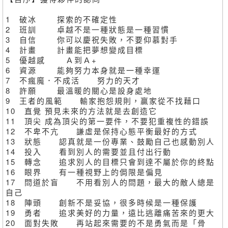
1 破冰 探索的不確定性
2 班訓 卓越不是一種狀態是一種習慣
3 自信 你可以慶祝失敗，不要仰慕對手
4 計畫 計畫能把夢想變成目標
5 優越感 Ａ到Ａ+
6 資源 能夠努力本身就是一種幸運
7 不瘋魔．不成活 努力的天才
8 許願 最溫暖的關心是設身處地
9 王者的風範 輸家抱怨規則，贏家從不找藉口
10 直覺 預見未來的方法就是去創造它
11 頂尖 成為頂尖的第一要件，不要犯重複性的錯誤
12 不卑不亢 謙虛是保持心態平衡最好的方式
13 狀態 認真就是一份專業、鼓勵自己也感動別人
14 投入 看到別人的需要並且付出行動
15 轉念 追求別人的目標只會到達不屬於你的終點
16 眼界 有一種視野上的侷限是偏見
17 問道於盲 不用看別人的問題，最大的敵人總是
自己
18 陣頭 創新不是妥協，很多時候是一種保護
19 勇者 追求美好的力量，遠比逃離痛苦來的更大
20 面對失敗 再站起來需要的不是勇氣而是「骨