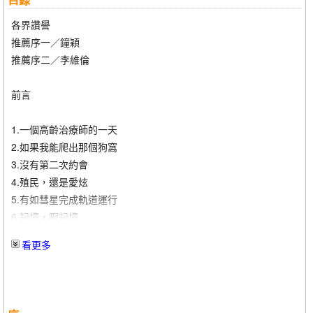
各界讚譽
推薦序一／鐘穎
推薦序二／李維倫
前言
1.一個高齡治療師的一天
2.如果我能爬出那個狗窩
3.沒有第二次約會
4.殖民，還是愛炫
5.有如彗星完成軌道運行
6.記憶，啊記憶
7.角力平靜
看更多
8.侵犯與騷擾
9.扇扇窗戶問為何，聲聲低語問何時
10.孤單無人問
11.現貨交易