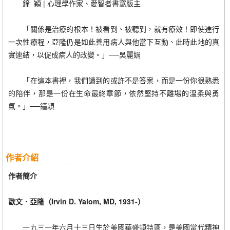
鐘 穎 | 心理學作家、愛智者書窩版主
「關係是治療的根本！被看到、被聽到，就有療效！即使進行
一次性療程，亞隆仍是如此善用病人與他當下互動、此時此地的真
實連結，以促成病人的改變。」──吳麗娟
「在這本書裡，我們讀到的或許不是答案，而是一份你很熟悉
的陪伴，那是一份在生命最終章節，依然堅持不離場的溫柔與勇
氣。」──鐘穎
作者介紹
作者簡介
歐文．亞隆（Irvin D. Yalom, MD, 1931-）
一九三一年六月十三日生於美國華盛頓特區，是美國當代精神