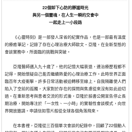
22個卸下心防的靜謐時光
與另一個靈魂，在人生一瞬的交會中
一起走上一小段路
《心靈時刻》是一部發人深省的紀實作品，也是一部最有溫度
的療癒筆記，記錄了存在心理治療大師歐文・亞隆，在全新型態的
會談實務中，所面臨的挑戰與突破。
亞隆醫師邁入九十歲了，他的記憶大幅衰退，連治療歷程都不
記得，開始懷疑自己能否繼續熱愛的心理治療工作。此時世界正面
臨百年大疫衝擊，許多日常活動被迫轉移至線上。自我隔離使人們
陷入了空前的孤獨，大家對於存在的探問與焦慮從來沒有如此迫切
過。在重新思考與患者交流的形式後，亞隆於臉書公開宣告停止長
期治療，開始專注於「一次性、一小時」的實驗性會談模式，向世
界開放邀請。申請信如雪片般從全球各個角落飛來。
在本書裡，亞隆從三百個單次會談的紀錄中，回顧了22個動人