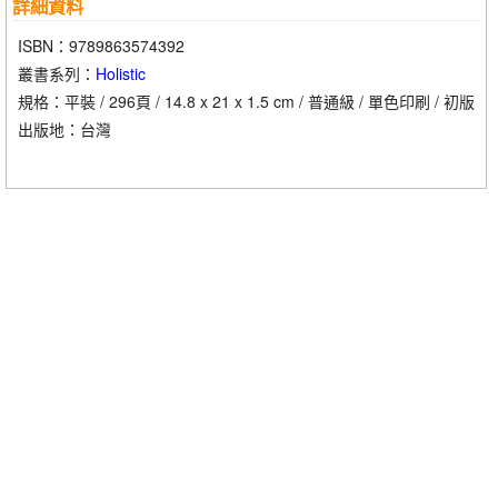
詳細資料
親近的關係。要培養這樣深厚的情誼，關鍵在於願意並落實開放，
與別人分享自己的私密空間。這聽起來容易，我的絕大多數病人卻
ISBN：9789863574392
都很難做到。親密的前提是放下心防：無論是朋友、親戚或伴侶，
叢書系列：
Holistic
你若不願意敞開自己，自不能指望別人也同樣相待。講到放下心
規格：平裝 / 296頁 / 14.8 x 21 x 1.5 cm / 普通級 / 單色印刷 / 初版
防，幾乎可以確定，會覺得缺乏安全感，許多人──我們大部分人
出版地：台灣
──都吃過情緒不設防的虧。那還真是可怕，於是馬上啟動防衛機
制，其中最重要的就是學會了不再敞開自己。但話又說回來，若我
們不敞開自己，就永遠無法得到我們渴望的連結。
如此看重人的連結，熟悉我的存在心理治療作品的人或許會不
以為然。事實上，重讀《生命的禮物》〈前言〉，我發現自己在談
這兩件事情時，基本上是「並重但分別看待」。存在心理治療著重
於病人因人類的存在現象──死亡、孤獨、生命意義及自由──而產
生的內在衝突。這套存在觀點﹝並非一套獨立完整的療法﹞是以個
人為對象。至於人際療法，我的發想是：由於無法發展、培養及維
持自己與他人的親密關係，病人陷入了強烈的心理掙扎。我主要將
此療法用於團體治療，關注的是團體成員對別人的回應，重點是他
們的互動、衝動與情緒。