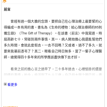
序
12.艾伯特的焦慮
13.角力平靜，格鬥創傷
前言
14.強悍的愛
15.角色互換
曾經有過一個大膽的念頭，要把自己在心理治療上最要緊的心
16.最可怕的噩夢
得編成一本有用的書，書名為《生命的禮物：給心理治療師的85則
17.記憶，記憶，跑去哪兒了
備忘錄》（The Gift of Therapy）。在該書〈前言〉中我寫道，時
18.茱蒂．史坦柏格的生日
屆高齡七十，常碰到兩件事情。其一，病人開始擔心我還能幫他們
19.乏味的倫敦時光
多久時間，會就此度假去，一去不回嗎？又或者，過不了多久，就
20.悲慘的人生開端
要來我墓前憑弔了？其二，眼看自己時日無多，當了一輩子心理醫
21.美好的人生開端
師，總覺得四十多年來的所學應該盡快傳下去才好。
22.失智，啊，失智
看來之前的擔心言之過早了，二十多年過去，心裡惦掛的還是
後記
同樣的事情。如今，偷活到了九十三歲，自己的大限之期已近，盡
致謝
傳一身所學才真是到了刻不容緩的時候。誰曉得呢？老天會再假我
看更多
以另一個二十年！
六十年的心理醫師生涯中，有一事始終如一：尋求幫助的人內
心都有著一股迫切的力量：渴望與人連結。凡人都渴求更緊密、更