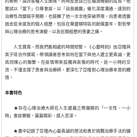
的案例，探討各種人生困境，同時反思自己在職涯晚期的成長。他
嘗試以「當下」引導會談，以「自我揭露」催化深度溝通，達到的
治療性改變超乎預期，也鼓舞了他一次次地突破界限，向患者透露
過去從未提及的個人經歷，包括在華盛頓特區的創傷童年，對哲學
與心理治療的思考演變，以及近期經歷的喪妻之痛。
人生寶貴，而我們能相處的時間短暫。《心靈時刻》由亞隆與
其子班合作撰寫，帶領讀者思考如何在當下與他人建立更真誠、更
具同理心的聯繫。在疫情帶來孤獨與哀傷的時代，這一小時的交
流，不僅支撐了患者與治療師，更深化了亞隆對心理治療本質的體
悟。
本書特色
★存在心理治療大師在人生遲暮之際展開的「一次性、一小
時」會談實驗，篇篇精彩，感人至深。
★書中記錄了亞隆內心最真誠的想法和勇於挑戰治療手法的疆