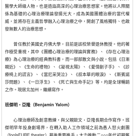
醫學大師級人物，也是造詣高深的心理治療思想家。他將以人際關
係為基礎的心理治療理論發揚光大，成為美國團體治療的當代權
威，並將存在主義哲學融入心理治療之中，開創了風格獨特、也啟
發無數人的治療思想。
曾任教於美國史丹佛大學，目前是該校榮譽退休教授。他的著
作極受重視，其中《團體心理治療的理論與實務》、《存在心理治
療》為心理治療的經典教科書，而一部部散文與小說，包括《日漸
親近》、《生命的禮物》、《凝視太陽》、《愛情劊子手》、《診
療椅上的謊言》、《當尼采哭泣》、《叔本華的眼淚》、《斯賓諾
莎問題》、《一日浮生》、《死亡與生命手記》等，均是全球暢銷
之作。現居北加州，繼續寫作。
班傑明‧亞隆（Benjamin Yalom）
心理治療師及創意教練，與父親歐文‧亞隆長期合作寫作。班
傑明早年投身劇場界，在轉入助人工作領域之前為愚人怒火劇團
（foolsFURE theater）幕後重要推手，大力推動二○○○年代初期舊