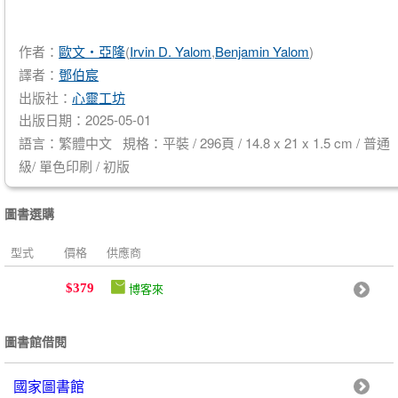
作者：
歐文‧亞隆
(
Irvin D. Yalom
,
Benjamin Yalom
)
譯者：
鄧伯宸
出版社：
心靈工坊
出版日期：2025-05-01
語言：繁體中文 規格：平裝 / 296頁 / 14.8 x 21 x 1.5 cm / 普通
級/ 單色印刷 / 初版
圖書選購
型式
價格
供應商
博客來
$379
圖書館借閱
國家圖書館