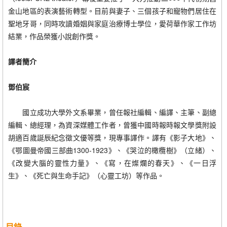
金山地區的表演藝術轉型。目前與妻子、三個孩子和寵物們居住在
聖地牙哥，同時攻讀婚姻與家庭治療博士學位，愛荷華作家工作坊
結業，作品榮獲小說創作獎。
譯者簡介
鄧伯宸
國立成功大學外文系畢業，曾任報社編輯、編譯、主筆、副總
編輯、總經理，為資深媒體工作者，曾獲中國時報時報文學獎附設
胡適百歲誕辰紀念徵文優等獎，現專事譯作。譯有《影子大地》、
《鄂圖曼帝國三部曲1300-1923》、《哭泣的橄欖樹》（立緒）、
《改變大腦的靈性力量》、《寫，在燦爛的春天》、《一日浮
生》、《死亡與生命手記》（心靈工坊）等作品。
目錄