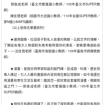
郭俊成老師（臺北市雙蓮國小教師／105年臺北市SUPER教
師）
陳佳慧老師（桃園市大忠國小教師／110年全國SUPER教師／
夢N國小MAPS講師）
（以上依姓氏筆畫排列）
★運用圖像，拉回孩子對名人故事的興趣，比起文字的理解，
了解這些偉大人物面對失敗考驗時堅持的勇氣，更需要傳達給孩
子。──沈佳霓老師（臺南市海佃國小教師／109年臺南市師鐸獎教
師）
★漫畫，是我兒時學習知識的敲門磚，從成語、科普、歷史到
偉人傳記，引人入勝的畫面與內容到現在都記憶猶新。如今我還在
用漫畫和學生交流互動呢！邀請您一起欣賞這套優質漫畫，開啟知
識之門！──郭俊成老師（臺北市雙蓮國小教師／105年臺北市
SUPER教師）
★相信在有趣的閱讀下，孩子除了得到樂趣，也能得到有用的