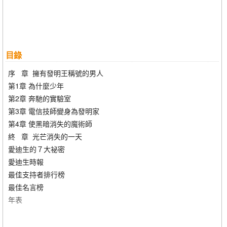
目錄
序 章 擁有發明王稱號的男人
第1章 為什麼少年
第2章 奔馳的實驗室
第3章 電信技師變身為發明家
第4章 使黑暗消失的魔術師
終 章 光芒消失的一天
愛迪生的７大祕密
愛迪生時報
最佳支持者排行榜
最佳名言榜
年表