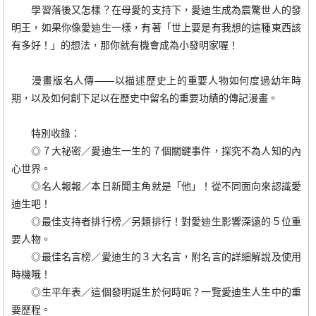
學習落後又怎樣？在母愛的支持下，愛迪生成為震驚世人的發
明王，如果你像愛迪生一樣，有著「世上要是有我想的這種東西該
有多好！」的想法，那你就有機會成為小發明家喔！
漫畫版名人傳——以描述歷史上的重要人物如何度過幼年時
期，以及如何創下足以在歷史中留名的重要功績的傳記漫畫。
特別收錄：
◎７大祕密／愛迪生一生的７個關鍵事件，探究不為人知的內
心世界。
◎名人報報／本日新聞主角就是「他」！從不同面向來認識愛
迪生吧！
◎最佳支持者排行榜／另類排行！對愛迪生影響深遠的５位重
要人物。
◎最佳名言榜／愛迪生的３大名言，附名言的詳細解說及使用
時機哦！
◎生平年表／這個發明誕生於何時呢？一覽愛迪生人生中的重
要歷程。