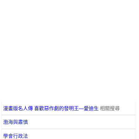
漫畫版名人傳 喜歡惡作劇的發明王—愛迪生
相關搜尋
渤海與肅慎
學會行政法