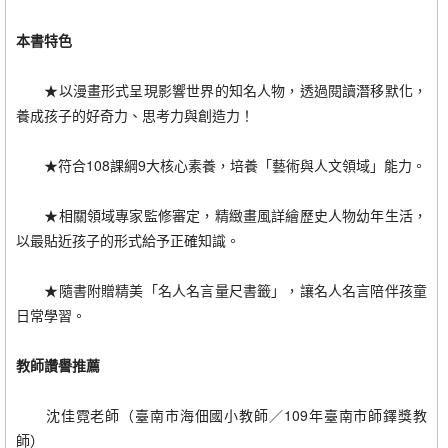
本書特色
★以漫畫形式呈現影響世界的知名人物，透過閱讀潛移默化，
養成孩子的好奇力、思考力與創造力！
★符合108課綱9大核心素養，培養「藝術與人文領域」能力。
★相關領域專家監修審定，精緻畫風詳繪歷史人物幼年生活，
以最貼近孩子的形式給予正確知識。
★隨書附贈精美「名人名言量尺書籤」，讓名人名言陪伴孩童
日常學習。
教師讚譽推薦
沈佳霓老師（臺南市海佃國小教師／109年臺南市師鐸獎教
師）