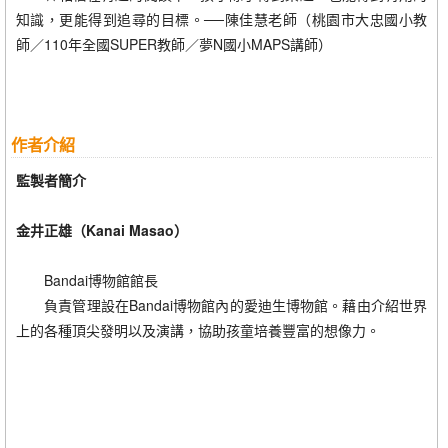
知識，更能得到追尋的目標。──陳佳慧老師（桃園市大忠國小教
師／110年全國SUPER教師／夢N國小MAPS講師）
作者介紹
監製者簡介
金井正雄（Kanai Masao）
Bandai博物館館長
負責管理設在Bandai博物館內的愛迪生博物館。藉由介紹世界
上的各種頂尖發明以及演講，協助孩童培養豐富的想像力。