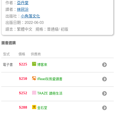
作者：
亞丹堂
譯者：
林冠汾
出版社：
小角落文化
出版日期：2022-06-03
語言：繁體中文 規格：普通級/ 初版
圖書選購
型式
價格
供應商
電子書
博客來
$225
iRead灰熊愛讀書
$250
TAAZE 讀冊生活
$252
金石堂
$288