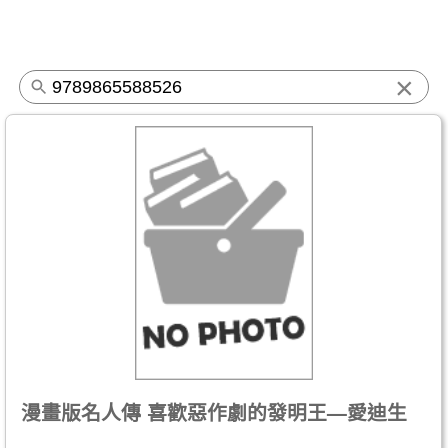
×
漫畫版名人傳 喜歡惡作劇的發明王—愛迪生