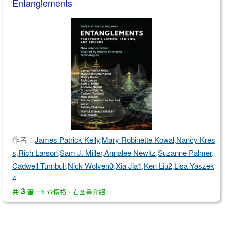
Entanglements
作者：
James Patrick Kelly
,
Mary Robinette Kowal
,
Nancy Kres
s
,
Rich Larson
,
Sam J. Miller
,
Annalee Newitz
,
Suzanne Palmer
,
Cadwell Turnbull
,
Nick Wolven0
,
Xia Jia1
,
Ken Liu2
,
Lisa Yaszek
4
→
3
共
筆
查價格、看圖書介紹