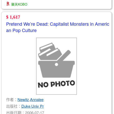
樂天KOBO
$ 1,617
Pretend We’re Dead: Capitalist Monsters in Americ
an Pop Culture
作者：
Newitz
,
Annalee
出版社：
Duke Univ Pr
出版日期：2006-07-17