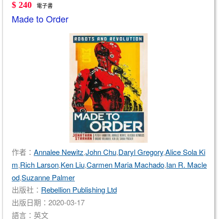
$ 240
電子書
Made to Order
作者：
Annalee Newitz
,
John Chu
,
Daryl Gregory
,
Alice Sola Ki
m
,
Rich Larson
,
Ken Liu
,
Carmen Maria Machado
,
Ian R. Macle
od
,
Suzanne Palmer
出版社：
Rebellion Publishing Ltd
出版日期：2020-03-17
語言：英文