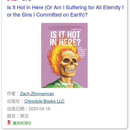
Is It Hot in Here (Or Am I Suffering for All Eternity f
or the Sins I Committed on Earth)?
作者：
Zach Zimmerman
出版社：
Chronicle Books LLC
出版日期：2023-04-18
語言：英文
樂天KOBO