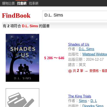
購物比價
找書網
找車網
FindBook
有
2
項符合
D.L. Sims
的圖書
Shades of Us
作者：
D.L. Sims
出版社：
Wattpad Webtoo
$ 286 ～ 646
出版日期：2024-12-17
語言：英文
→
2
共
筆
查價格、看
The King Trials
作者：
Sims
、
D. L
出版社：
Diondra Sims