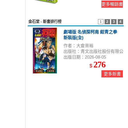
更多暢銷書
金石堂 - 新書排行榜
1
2
3
4
劇場版 名偵探柯南 紺青之拳
新裝版(全)
作者：大倉崇裕
出版社：青文出版社股份有限公
出版日期：2026-08-05
司
276
$
更多新書