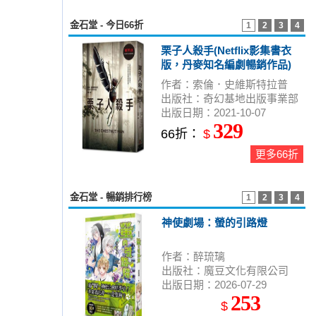
金石堂 - 今日66折
1
2
3
4
栗子人殺手(Netflix影集書衣
版，丹麥知名編劇暢銷作品)
作者：索倫．史維斯特拉普
出版社：奇幻基地出版事業部
出版日期：2021-10-07
329
66折：
$
更多66折
金石堂 - 暢銷排行榜
1
2
3
4
神使劇場：螢的引路燈
作者：醉琉璃
出版社：魔豆文化有限公司
出版日期：2026-07-29
253
$