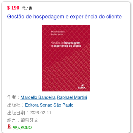
$ 190
電子書
Gestão de hospedagem e experiência do cliente
作者：
Marcello Bandeira
,
Raphael Martini
出版社：
Editora Senac São Paulo
出版日期：2026-02-11
語言：葡萄牙文
樂天KOBO