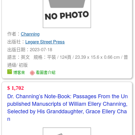
作者：
Channing
出版社：
Legare Street Press
出版日期：2023-07-18
語言：英文 規格：平裝 / 124頁 / 23.39 x 15.6 x 0.66 cm / 普
通級/ 初版
博客來
看圖書介紹
$ 1,702
Dr. Channing’s Note-Book: Passages From the Un
published Manuscripts of William Ellery Channing,
Selected by His Granddaughter, Grace Ellery Cha
n