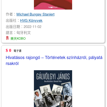
作者：
Michael Bungay Staniert
出版社：
HVG Könyvek
出版日期：2022-11-02
語言：匈牙利文
樂天KOBO
$ 0
電子書
Hivatásos rajongó – Történetek színházról, pályatá
rsakról