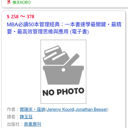
樂天KOBO
$ 258 ～ 378
MBA必讀50本管理經典：一本書速學最關鍵‧最精
要‧最高效管理思維與應用 (電子書)
作者：
傑瑞米‧寇迪
(
Jeremy Kourdi
,
Jonathan Besser
)
譯者：
鐘玉珏
出版社：
商業周刊