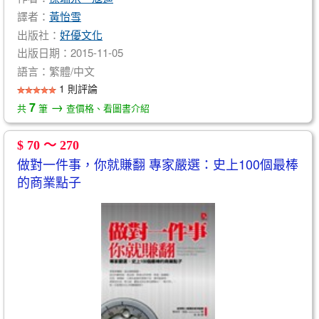
譯者：
黃怡雪
出版社：
好優文化
出版日期：2015-11-05
語言：繁體/中文
1 則評論
→
7
共
筆
查價格、看圖書介紹
$ 70 ～ 270
做對一件事，你就賺翻 專家嚴選：史上100個最棒
的商業點子