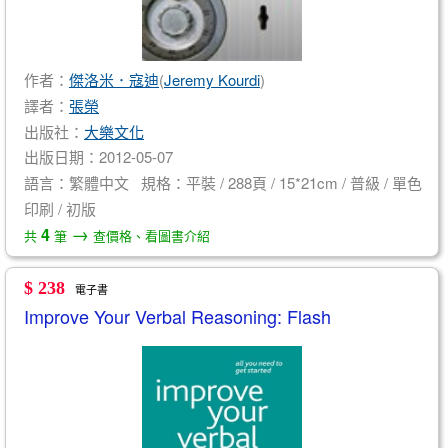
作者：
傑洛米．寇迪
(
Jeremy Kourdi
)
譯者：
張榮
出版社：
大樂文化
出版日期：2012-05-07
語言：繁體中文 規格：平裝 / 288頁 / 15*21cm / 普級 / 單色
印刷 / 初版
→
4
共
筆
查價格、看圖書介紹
$ 238
電子書
Improve Your Verbal Reasoning: Flash