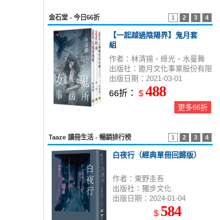
金石堂 - 今日66折
1
2
3
4
【一起越過陰陽界】鬼月套
組
作者：林清揚、綠光、水曼舞
出版社：邀月文化事業股份有限
出版日期：2021-03-01
公司
488
66折：
$
更多66折
Taaze 讀冊生活 - 暢銷排行榜
1
2
3
4
白夜行（經典單冊回歸版）
作者：東野圭吾
出版社：獨步文化
出版日期：2024-01-04
584
$