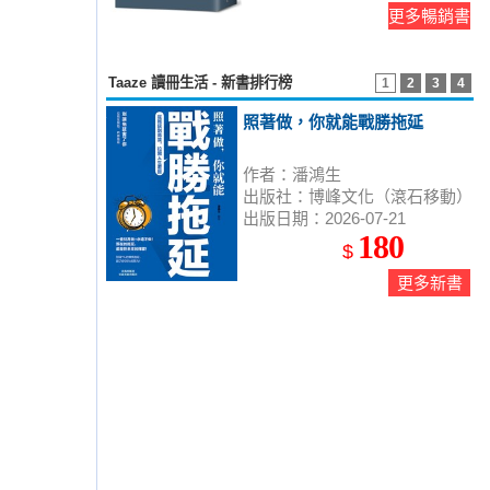
更多暢銷書
Taaze 讀冊生活 - 新書排行榜
1
2
3
4
照著做，你就能戰勝拖延
作者：潘鴻生
出版社：博峰文化（滾石移動）
出版日期：2026-07-21
180
$
更多新書