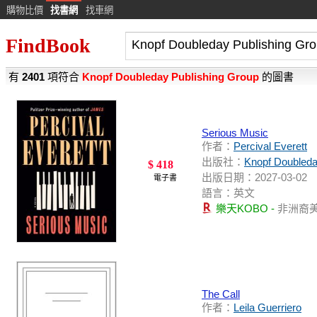
購物比價
找書網
找車網
FindBook
有
2401
項符合
Knopf Doubleday Publishing Group
的圖書
Serious Music
作者：
Percival Everett
出版社：
Knopf Doubleda
$ 418
出版日期：2027-03-02
電子書
語言：英文
樂天KOBO -
非洲裔
The Call
作者：
Leila Guerriero