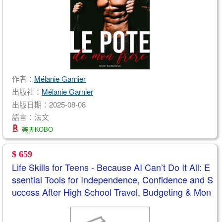
作者：
Mélanie Garnier
出版社：
Mélanie Garnier
出版日期：2025-08-08
語言：法文
樂天KOBO
$ 659
Life Skills for Teens - Because AI Can’t Do It All: E
ssential Tools for Independence, Confidence and S
uccess After High School Travel, Budgeting & Mon