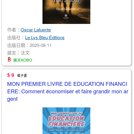
作者：
Oscar Lafuente
出版社：
Le Lys Bleu Éditions
出版日期：2025-08-11
語言：法文
樂天KOBO
$ 0
電子書
MON PREMIER LIVRE DE EDUCATION FINANCI
ERE: Comment économiser et faire grandir mon ar
gent