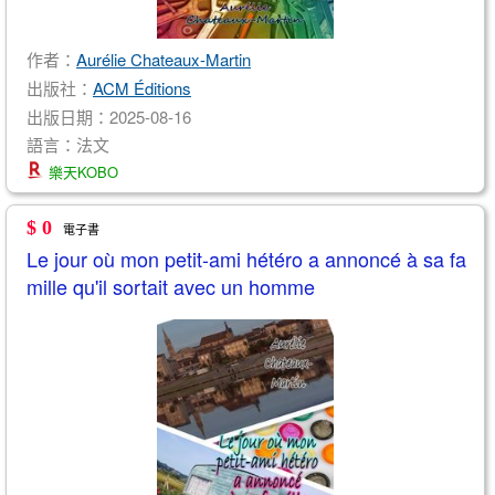
作者：
Aurélie Chateaux-Martin
出版社：
ACM Éditions
出版日期：2025-08-16
語言：法文
樂天KOBO
$ 0
電子書
Le jour où mon petit-ami hétéro a annoncé à sa fa
mille qu'il sortait avec un homme