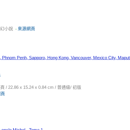
奇幻小說
來源網頁
-
, Phnom Penh, Sapporo, Hong Kong, Vancouver, Mexico City, Maput
s
2.86 x 15.24 x 0.84 cm / 普通級/ 初版
網頁
 oncle Michel - Tome 1