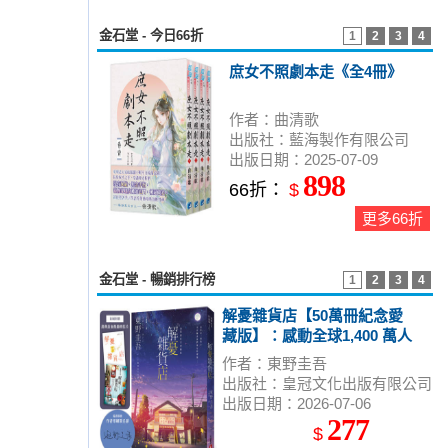
金石堂 - 今日66折
1
2
3
4
庶女不照劇本走《全4冊》
作者：曲清歌
出版社：藍海製作有限公司
出版日期：2025-07-09
898
66折：
$
更多66折
金石堂 - 暢銷排行榜
1
2
3
4
解憂雜貨店【50萬冊紀念愛
藏版】：感動全球1,400 萬人
的奇蹟之書，東野圭吾最令
作者：東野圭吾
人感動落淚的作品！（附首
出版社：皇冠文化出版有限公司
刷限定特典「經典封面集錦
出版日期：2026-07-06
明信片」）
277
$