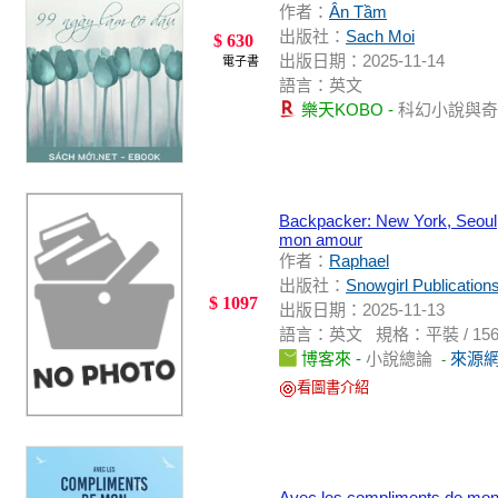
作者：
Ân Tầm
出版社：
Sach Moi
$ 630
出版日期：2025-11-14
電子書
語言：英文
樂天KOBO -
科幻小說與
Backpacker: New York, Seoul
mon amour
作者：
Raphael
出版社：
Snowgirl Publication
$ 1097
出版日期：2025-11-13
語言：英文 規格：平裝 / 156頁 / 2
博客來 -
小說總論
來源
-
看圖書介紹
Avec les compliments de mon