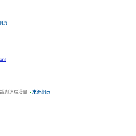
網頁
ón!
小說與連環漫畫
來源網頁
-