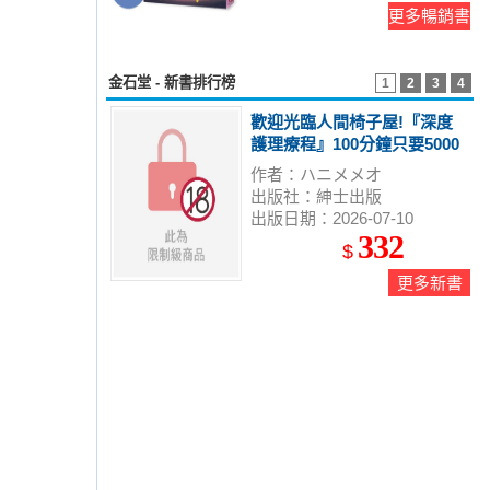
更多暢銷書
金石堂 - 新書排行榜
1
2
3
4
歡迎光臨人間椅子屋!『深度
護理療程』100分鐘只要5000
円 (全)
作者：ハニメメオ
出版社：紳士出版
出版日期：2026-07-10
332
$
更多新書