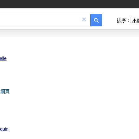
×
排序：
lle
源網頁
quin