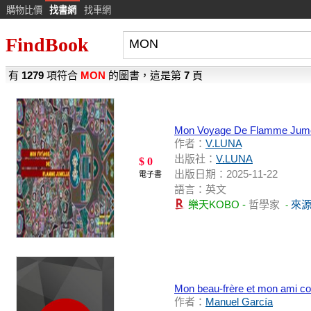
購物比價
找書網
找車網
FindBook
有
1279
項符合
MON
的圖書，這是第
7
頁
Mon Voyage De Flamme Jume
作者：
V.LUNA
出版社：
V.LUNA
$ 0
出版日期：2025-11-22
電子書
語言：英文
樂天KOBO -
哲學家
來
-
Mon beau-frère et mon ami co
作者：
Manuel García