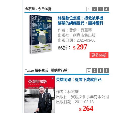
金石堂 - 今日66折
1
2
3
4
終結數位焦慮：拯救被手機
綁架的網癮世代，腦神經科
學家實證「積木法則」，從
作者：費伊．貝蓋蒂
原子習慣找回大腦專注力
出版社：創意市集出版
出版日期：2025-03-06
297
66折：
$
更多66折
Taaze 讀冊生活 - 暢銷排行榜
1
2
3
4
英雄同路：從零下成就自己
作者：林裕盛
出版社：寶瓶文化事業有限公司
出版日期：2011-02-18
264
$