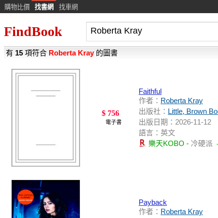
購物比價
找書網
找車網
FindBook
有
15
項符合
Roberta Kray
的圖書
Faithful
作者：
Roberta Kray
出版社：
Little, Brown B
$ 756
出版日期：2026-11-12
電子書
語言：英文
樂天KOBO -
冷硬派
Payback
作者：
Roberta Kray