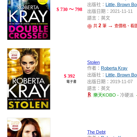
出版社：
Little, Brown B
$ 730 ～ 798
出版日期：2021-11-11
語言：英文
→
2
共
筆
查價格、看
Stolen
作者：
Roberta Kray
出版社：
Little, Brown B
$ 392
出版日期：2019-11-07
電子書
語言：英文
樂天KOBO -
冷硬派
The Debt