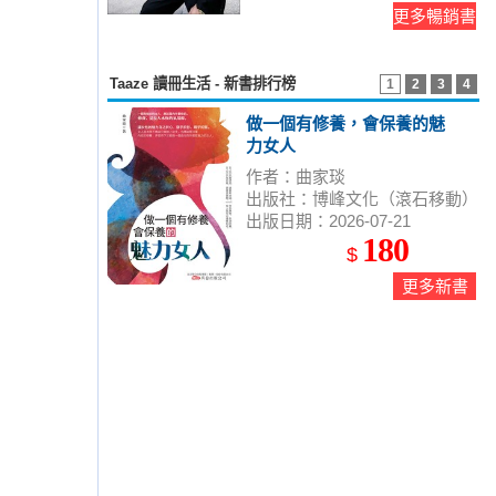
更多暢銷書
Taaze 讀冊生活 - 新書排行榜
1
2
3
4
做一個有修養，會保養的魅
力女人
作者：曲家琰
出版社：博峰文化（滾石移動）
出版日期：2026-07-21
180
$
更多新書