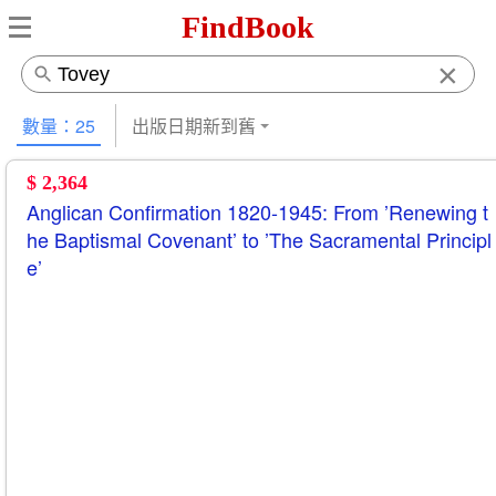
FindBook
×
數量：25
出版日期新到舊
$ 2,364
Anglican Confirmation 1820-1945: From ’Renewing t
he Baptismal Covenant’ to ’The Sacramental Principl
e’