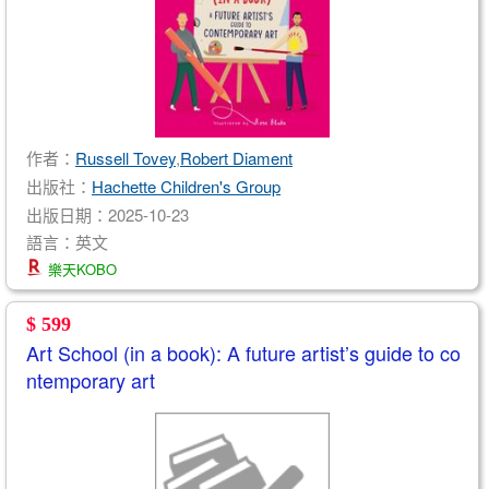
作者：
Russell Tovey
,
Robert Diament
出版社：
Hachette Children's Group
出版日期：2025-10-23
語言：英文
樂天KOBO
$ 599
Art School (in a book): A future artist’s guide to co
ntemporary art