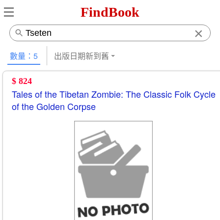
FindBook
×
數量：5
出版日期新到舊
$ 824
Tales of the Tibetan Zombie: The Classic Folk Cycle
of the Golden Corpse