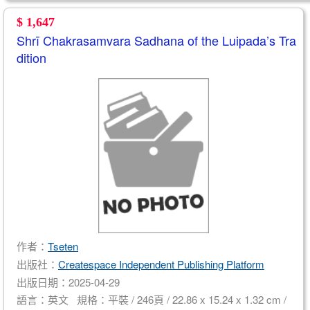
$ 1,647
Shrī Chakrasamvara Sadhana of the Luipada’s Tra
dition
作者：
Tseten
出版社：
Createspace Independent Publishing Platform
出版日期：2025-04-29
語言：英文 規格：平裝 / 246頁 / 22.86 x 15.24 x 1.32 cm /