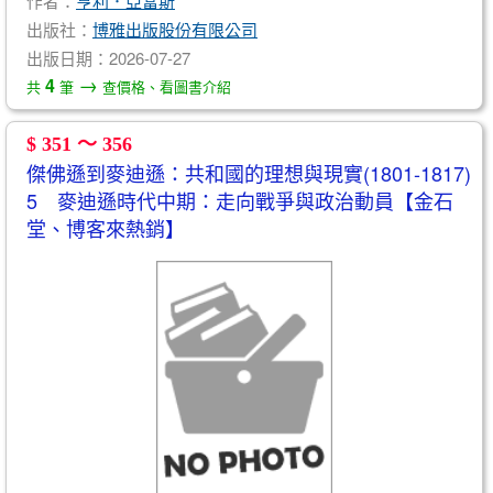
作者：
亨利．亞當斯
出版社：
博雅出版股份有限公司
出版日期：2026-07-27
→
4
共
筆
查價格、看圖書介紹
$ 351 ～ 356
傑佛遜到麥迪遜：共和國的理想與現實(1801-1817)
5 麥迪遜時代中期：走向戰爭與政治動員【金石
堂、博客來熱銷】