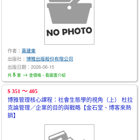
作者：
黃建東
出版社：
博雅出版股份有限公司
出版日期：2026-06-15
→
5
共
筆
查價格、看圖書介紹
$ 351 ～ 405
博雅管理核心課程：社會生態學的視角（上） 杜拉
克論管理／企業的目的與戰略【金石堂、博客來熱
銷】