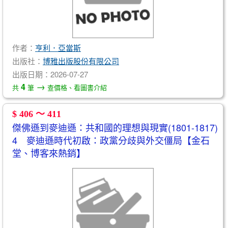
作者：
亨利．亞當斯
出版社：
博雅出版股份有限公司
出版日期：2026-07-27
→
4
共
筆
查價格、看圖書介紹
$ 406 ～ 411
傑佛遜到麥迪遜：共和國的理想與現實(1801-1817)
4 麥迪遜時代初啟：政黨分歧與外交僵局【金石
堂、博客來熱銷】