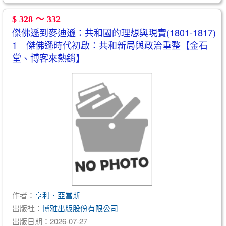
$ 328 ～ 332
傑佛遜到麥迪遜：共和國的理想與現實(1801-1817)
1 傑佛遜時代初啟：共和新局與政治重整【金石
堂、博客來熱銷】
作者：
亨利．亞當斯
出版社：
博雅出版股份有限公司
出版日期：2026-07-27