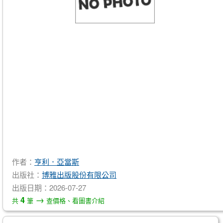
作者：
亨利．亞當斯
出版社：
博雅出版股份有限公司
出版日期：2026-07-27
→
4
共
筆
查價格、看圖書介紹