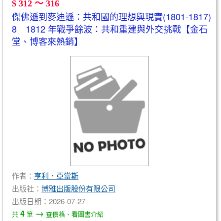
$ 312 ～ 316
傑佛遜到麥迪遜：共和國的理想與現實(1801-1817)
8 1812 年戰爭餘波：共和重建與外交挑戰【金石
堂、博客來熱銷】
作者：
亨利．亞當斯
出版社：
博雅出版股份有限公司
出版日期：2026-07-27
→
4
共
筆
查價格、看圖書介紹