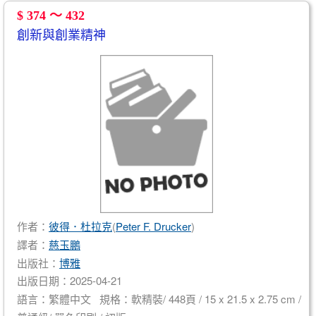
$ 374 ～ 432
創新與創業精神
作者：
彼得．杜拉克
(
Peter F. Drucker
)
譯者：
慈玉鵬
出版社：
博雅
出版日期：2025-04-21
語言：繁體中文 規格：軟精裝/ 448頁 / 15 x 21.5 x 2.75 cm /