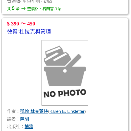
普通級/ 單色印刷 / 初版
→
5
共
筆
查價格、看圖書介紹
$ 390 ～ 450
彼得˙杜拉克與管理
作者：
凱倫˙林克萊特
(
Karen E. Linkletter
)
譯者：
陳馴
出版社：
博雅