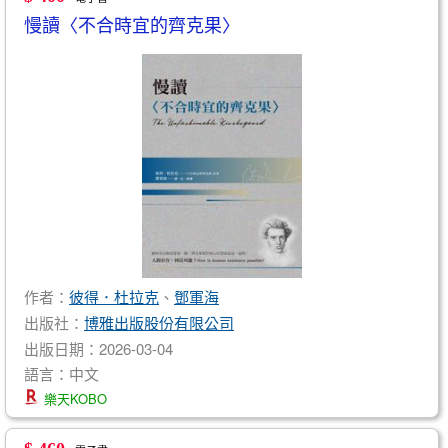
慢讀〈不合時宜的齊克果〉
作者：
彼得．杜拉克
、
鄧軍海
出版社：
博雅出版股份有限公司
出版日期：2026-03-04
語言：中文
樂天KOBO