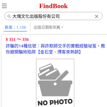
FindBook
×
數量：1,139
出版日期新到舊
$ 351 ～ 356
詐騙的14種信號：與詐欺師交手的實戰經驗祕笈，教
你避開騙術陷阱【金石堂、博客來熱銷】