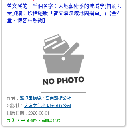
曾文溪的一千個名字：大地藝術季的流域學(首刷限
量加贈：珍稀絕版「曾文溪流域地圖摺頁」)【金石
堂、博客來熱銷】
作者：
龔卓軍總編
／
臺南藝術公社
出版社：
大塊文化出版股份有公司
出版日期：2026-08-01
→
3
共
筆
查價格、看圖書介紹