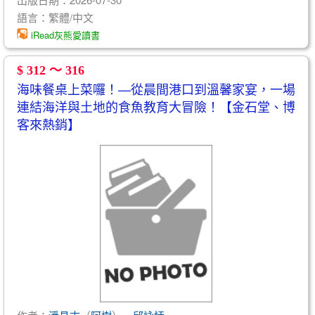
語言：繁體/中文
iRead灰熊愛讀書
$ 312 ～ 316
海味餐桌上菜囉！—從晨間港口到溫馨家宴，一場
連結海洋與土地的食魚教育大冒險！【金石堂、博
客來熱銷】