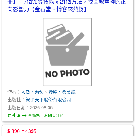
冊】：7個領導技能 x 21個方法，找回教室裡的正
向影響力【金石堂、博客來熱銷】
作者：
大衛‧海契
、
妙麗‧桑莫絲
出版社：
親子天下股份有限公司
出版日期：2026-08-05
→
4
共
筆
查價格、看圖書介紹
$ 390 ～ 395