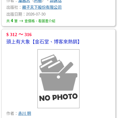
作者：
潘昌志
（
阿樹
）、
邱詠恬
出版社：
親子天下股份有限公司
出版日期：2026-07-30
→
4
共
筆
查價格、看圖書介紹
$ 312 ～ 316
頭上有大象【金石堂、博客來熱銷】
作者：
赤川 明