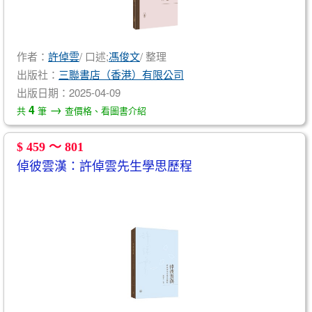
作者：
許倬雲
/ 口述;
馮俊文
/ 整理
出版社：
三聯書店（香港）有限公司
出版日期：2025-04-09
→
4
共
筆
查價格、看圖書介紹
$ 459 ～ 801
倬彼雲漢：許倬雲先生學思歷程