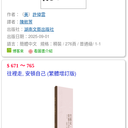
作者：（
美
）
許倬雲
譯者：
陳航等
出版社：
湖南文藝出版社
出版日期：2025-09-01
語言：簡體中文 規格：精裝 / 276頁 / 普通級/ 1-1
博客來
看圖書介紹
$ 671 ～ 765
往裡走, 安頓自己 (繁體增訂版)