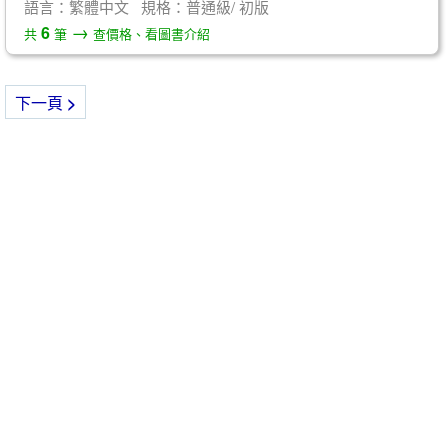
語言：繁體中文 規格：普通級/ 初版
→
6
共
筆
查價格、看圖書介紹
下一頁
>