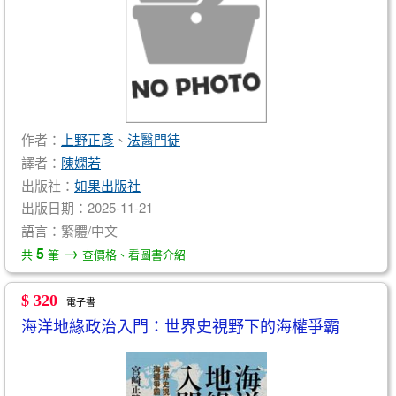
作者：
上野正彥
、
法醫門徒
譯者：
陳嫻若
出版社：
如果出版社
出版日期：2025-11-21
語言：繁體/中文
→
5
共
筆
查價格、看圖書介紹
$ 320
電子書
海洋地緣政治入門：世界史視野下的海權爭霸