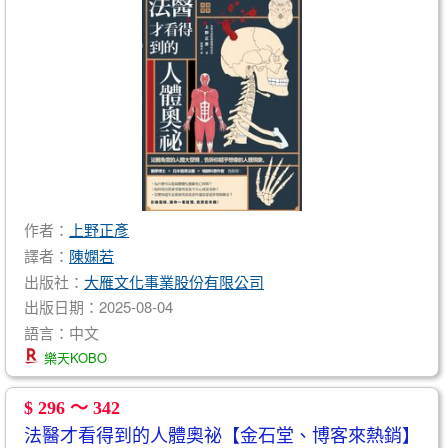
作者：
上野正彥
譯者：
陳嫻若
出版社：
大雁文化事業股份有限公司
出版日期：2025-08-04
語言：中文
樂天KOBO
$ 296 ～ 342
法醫才看得到的人體奧祕【金石堂、博客來熱銷】