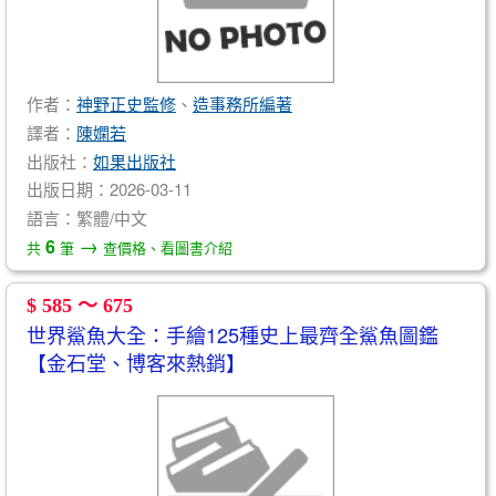
作者：
神野正史監修
、
造事務所編著
譯者：
陳嫻若
出版社：
如果出版社
出版日期：2026-03-11
語言：繁體/中文
→
6
共
筆
查價格、看圖書介紹
$ 585 ～ 675
世界鯊魚大全：手繪125種史上最齊全鯊魚圖鑑
【金石堂、博客來熱銷】