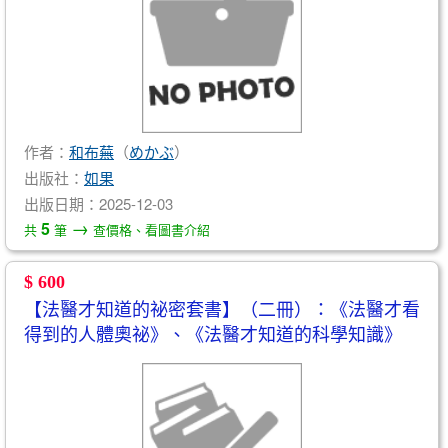
作者：
和布蕪
（
めかぶ
）
出版社：
如果
出版日期：2025-12-03
→
5
共
筆
查價格、看圖書介紹
$ 600
【法醫才知道的祕密套書】（二冊）：《法醫才看
得到的人體奧祕》、《法醫才知道的科學知識》