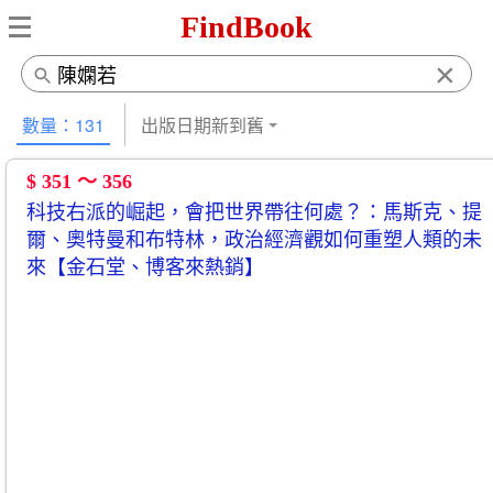
FindBook
×
數量：131
出版日期新到舊
$ 351 ～ 356
科技右派的崛起，會把世界帶往何處？：馬斯克、提
爾、奧特曼和布特林，政治經濟觀如何重塑人類的未
來【金石堂、博客來熱銷】