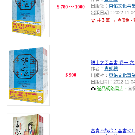
出版社：
東佑文化事
$ 780 ～ 1000
出版日期：2022-11-0
→
3
共
筆
查價格、
裙上之臣套書 卷一-六 
作者：
青銅穗
$ 900
出版社：
東佑文化事
出版日期：2022-11-0
誠品網路書店 -
言
富貴不能吟：套書＜1