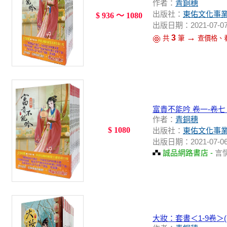
作者：
青銅穗
出版社：
東佑文化事
$ 936 ～ 1080
出版日期：2021-07-0
→
3
共
筆
查價格、
富貴不能吟 卷一-卷七 
作者：
青銅穗
$ 1080
出版社：
東佑文化事
出版日期：2021-07-0
誠品網路書店 -
言
大妝：套書＜1-9卷＞