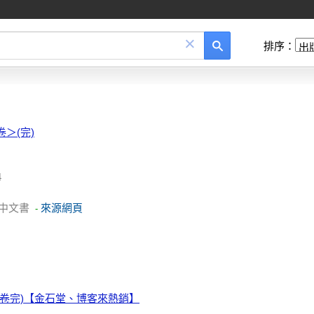
×
排序：
＞(完)
4
中文書
來源網頁
-
6卷完)【金石堂、博客來熱銷】