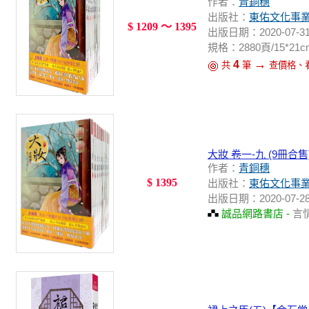
作者：
青銅穗
出版社：
東佑文化事
$ 1209 ～ 1395
出版日期：2020-07-3
規格：2880頁/15*21c
→
4
共
筆
查價格、
大妝 卷一-九 (9冊合售
作者：
青銅穗
$ 1395
出版社：
東佑文化事
出版日期：2020-07-2
誠品網路書店 -
言