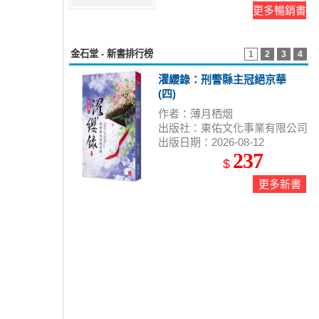
更多暢銷書
金石堂 - 新書排行榜
1
2
3
4
濯纓錄：刑警縣主冠絕京華
(四)
作者：薄月栖烟
出版社：東佑文化事業有限公司
出版日期：2026-08-12
237
$
更多新書