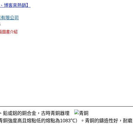
堂、博客來熱銷】
業有限公司
6
看圖書介紹
、鉛或鋁的銅合金，古時青銅器埋
銅強度高且熔點低的熔點為1083℃）。青銅的鑄造性好，耐磨