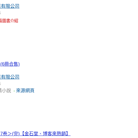
業有限公司
4
看圖書介紹
(6冊合售)
業有限公司
4
情小說
來源網頁
-
-7卷＞(完)【金石堂、博客來熱銷】