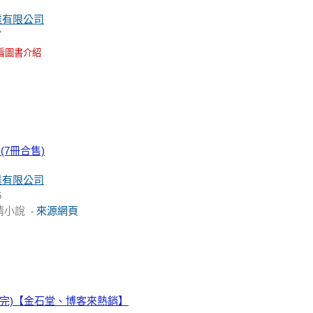
業有限公司
7
看圖書介紹
(7冊合售)
業有限公司
6
情小說
來源網頁
-
(完)【金石堂、博客來熱銷】