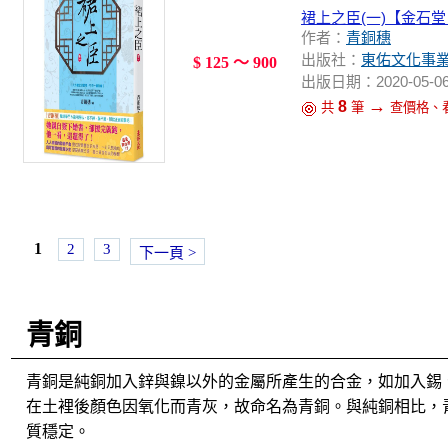
裙上之臣(一)【金石
作者：
青銅穗
出版社：
東佑文化事
$ 125 ～ 900
出版日期：2020-05-0
→
8
共
筆
查價格、
1
2
3
下一頁 >
青銅
青銅是純銅加入鋅與鎳以外的金屬所產生的合金，如加入錫
在土裡後顏色因氧化而青灰，故命名為青銅。與純銅相比，青
質穩定。