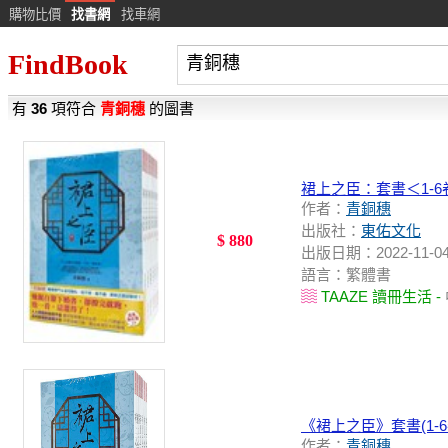
購物比價
找書網
找車網
FindBook
有
36
項符合
青銅穗
的圖書
裙上之臣：套書＜1-6卷
作者：
青銅穗
出版社：
東佑文化
$ 880
出版日期：2022-11-0
語言：繁體書
TAAZE 讀冊生活 -
《裙上之臣》套書(1-
作者：
青銅穗