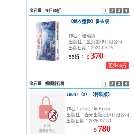
金石堂 - 今日66折
1
2
3
4
《錦衣還香》書衣版
作者：玻璃魚
出版社：藍海製作有限公司
出版日期：2024-09-25
370
66折：
$
更多66折
金石堂 - 暢銷排行榜
1
2
3
4
16647（2）【特裝版】
作者：小河少年 Kawa
出版社：春光出版股份有限公司
出版日期：2026-07-30
780
$