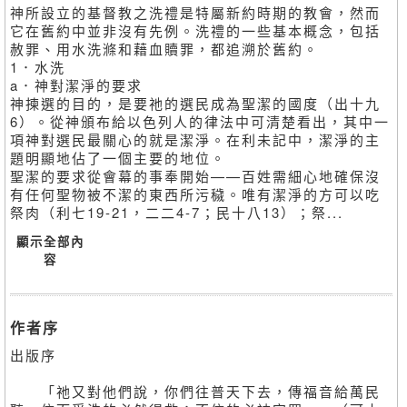
神所設立的基督教之洗禮是特屬新約時期的教會，然而
它在舊約中並非沒有先例。洗禮的一些基本概念，包括
赦罪、用水洗滌和藉血贖罪，都追溯於舊約。
1．水洗
a．神對潔淨的要求
神揀選的目的，是要祂的選民成為聖潔的國度（出十九
6）。從神頒布給以色列人的律法中可清楚看出，其中一
項神對選民最關心的就是潔淨。在利未記中，潔淨的主
題明顯地佔了一個主要的地位。
聖潔的要求從會幕的事奉開始——百姓需細心地確保沒
有任何聖物被不潔的東西所污穢。唯有潔淨的方可以吃
祭肉（利七19-21，二二4-7；民十八13）；祭...
顯示全部內
容
作者序
出版序
「祂又對他們說，你們往普天下去，傳福音給萬民