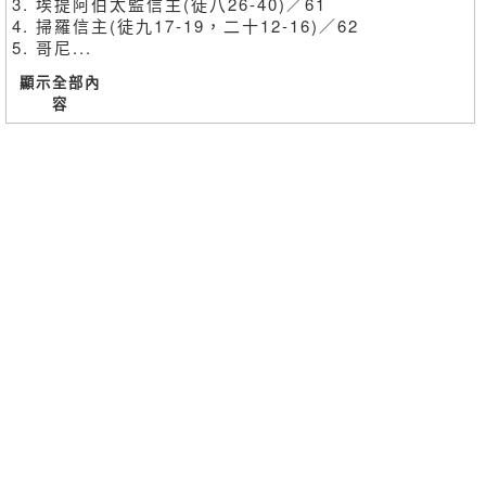
3. 埃提阿伯太監信主(徒八26-40)／61
4. 掃羅信主(徒九17-19，二十12-16)／62
5. 哥尼...
顯示全部內
容