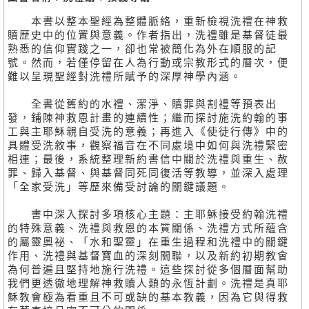
本書以整本聖經為整體脈絡，重新檢視洗禮在神救
贖歷史中的位置與意義。作者指出，洗禮雖是基督徒最
熟悉的信仰實踐之一，卻也常被簡化為外在順服的記
號。然而，若僅停留在人為行動或宗教形式的層次，便
難以呈現聖經對洗禮所賦予的深厚神學內涵。
全書從舊約的水禮、潔淨、贖罪與割禮等預表出
發，鋪陳神救恩計畫的連續性；繼而探討施洗約翰的事
工與主耶穌親自受洗的意義；再進入《使徒行傳》中的
具體受洗敘事，觀察福音在不同處境中如何與洗禮緊密
相連；最後，系統整理新約書信中關於洗禮與重生、赦
罪、歸入基督、與基督同死同復活等教導，並深入處理
「全家受洗」等歷來備受討論的關鍵議題。
書中深入探討多項核心主題：主耶穌接受約翰洗禮
的特殊意義、洗禮與救恩的本質關係、洗禮方式所蘊含
的屬靈奧祕、「水和聖靈」在重生過程和洗禮中的關鍵
作用、洗禮與基督寶血的深刻關聯，以及新約初期教會
為何普遍且堅持地施行洗禮。這些探討從多個層面幫助
我們更透徹地理解神救贖人類的永恆計劃。洗禮是真耶
穌教會極為看重且不可或缺的基本教義，因為它與得救