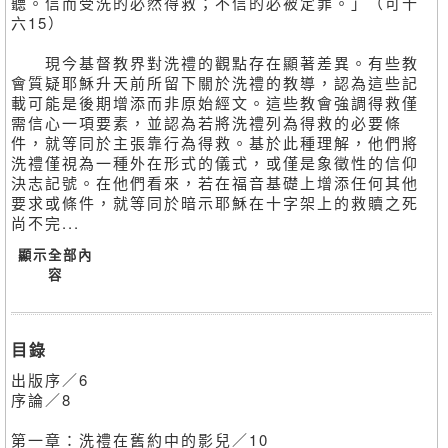
聽。信而受洗的必然得救；不信的必被定罪。」（可十
六15）
現今基督教界對洗禮的觀點存在顯著差異。有些教
會質疑耶穌升天前所留下關於洗禮的教導，認為這些記
載可能是後期增添而非原始經文。這些教會強調得救僅
需信心一項要素，並認為若將洗禮列為得救的必要條
件，就等同於主張靠行為得救。基於此種理解，他們將
洗禮僅視為一種外在形式的儀式，或僅是象徵性的信仰
決志記號。在他們看來，若在福音基礎上增添任何其他
要求或條件，就等同於暗示耶穌在十字架上的救贖之死
尚不完...
顯示全部內
容
目錄
出版序／6
序論／8
第一章：洗禮在舊約中的影兒／10