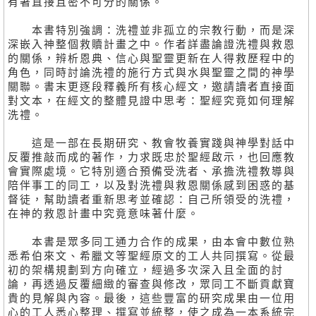
有著直接且密不可分的關係。
本書特別強調：洗禮並非孤立的宗教行動，而是深
深嵌入神整個救贖計畫之中。作者詳盡論證洗禮與救恩
的關係，辨析恩典、信心與聖靈更新在人得救歷程中的
角色，同時討論洗禮的施行方式與水與聖靈之間的神學
關聯。書末更逐段釋義所有核心經文，邀請讀者直接面
對文本，在經文的整體見證中思考：聖經究竟如何理解
洗禮。
這是一部在長期研究、教會牧養實踐與神學對話中
反覆推敲而成的著作，力求既忠於聖經啟示，也回應教
會實際處境。它特別適合預備受洗者、承擔洗禮教導與
陪伴事工的同工，以及對洗禮與救恩關係感到困惑的基
督徒，幫助讀者重新思考並確認：自己所領受的洗禮，
在神的救恩計畫中究竟意味著什麼。
本書是眾多同工通力合作的成果，由本會中數位熟
悉希伯來文、希臘文等聖經原文的工人共同撰寫。從最
初的架構規劃到方向確立，經過多次深入且全面的討
論，再透過反覆細緻的審查與修改，眾同工不斷貢獻寶
貴的見解與內容。最後，這些豐富的研究成果由一位用
心的工人悉心整理、撰寫並統整，使之成為一本系統完