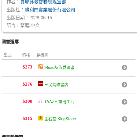
作者：
真耶穌教會聯總媒宣部
出版社：
腓利門實業股份有限公司
出版日期：2026-05-15
語言：繁體/中文
圖書選購
型式
價格
供應商
iRead灰熊愛讀書
$273
三民網路書店
$276
TAAZE 讀冊生活
$308
金石堂 KingStone
$315
圖書館借閱