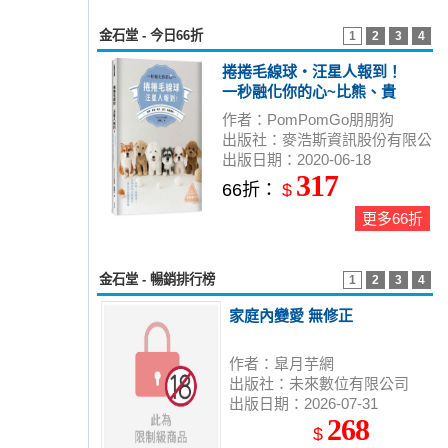
金石堂 - 今日66折
1
2
3
4
捲捲毛線球‧汪星人報到！
一秒融化你的心~比熊、貴
賓、柴犬、法鬥、馬爾濟
作者：PomPomGo朋朋狗
斯…
出版社：麥浩斯資訊股份有限公
出版日期：2020-06-18
司
317
66折：
$
更多66折
金石堂 - 暢銷排行榜
1
2
3
4
家庭內變愛 無修正
作者：皐月芋網
出版社：未來數位有限公司
出版日期：2026-07-31
268
$