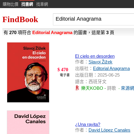
購物比價
找書網
找車網
FindBook
有
270
項符合
Editorial Anagrama
的圖書，這是第
3
頁
El cielo en desorden
作者：
Slavoj Žižek
出版社：
Editorial Anagrama
$ 470
出版日期：2025-06-25
電子書
語言：西班牙文
樂天KOBO -
詩歌
來源
-
¿Una rayita?
作者：
David López Canales