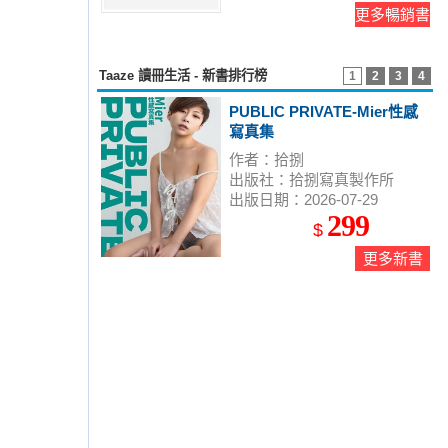
更多暢銷書
Taaze 讀冊生活 - 新書排行榜
1
2
3
4
PUBLIC PRIVATE-Mier性感
寫真集
作者：拾捌
出版社：拾捌寫真製作所
出版日期：2026-07-29
299
$
更多新書