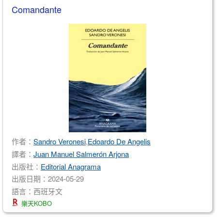
Comandante
作者：
Sandro Veronesi
,
Edoardo De Angelis
譯者：
Juan Manuel Salmerón Arjona
出版社：
Editorial Anagrama
出版日期：2024-05-29
語言：西班牙文
樂天KOBO