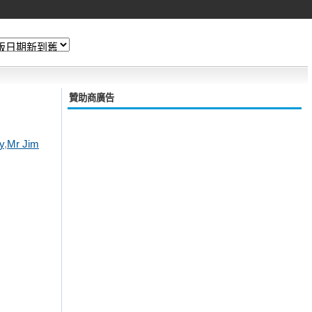
贊助商廣告
y
,
Mr Jim