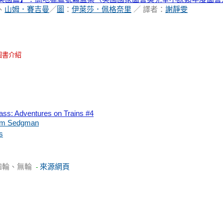
、
山姆．賽吉曼
／
圖
：
伊萊莎．佩格奈里
／ 譯者：
謝靜雯
圖書介紹
ss: Adventures on Trains #4
m Sedgman
s
四輪、無輪
來源網頁
-