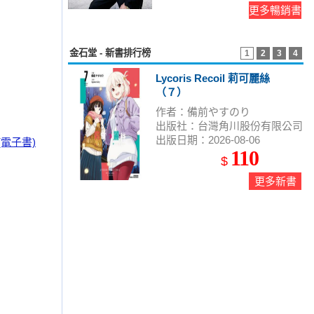
更多暢銷書
金石堂 - 新書排行榜
1
2
3
4
Lycoris Recoil 莉可麗絲
（７）
作者：備前やすのり
出版社：台灣角川股份有限公司
出版日期：2026-08-06
電子書)
110
$
更多新書