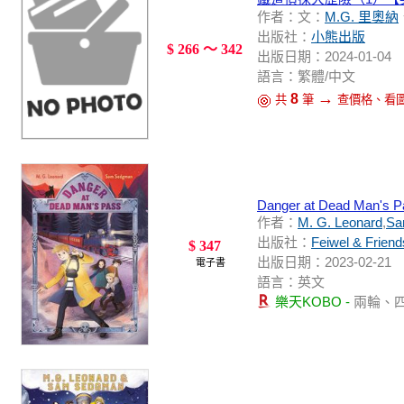
作者：文：
M.G. 里奧納
出版社：
小熊出版
$ 266 ～ 342
出版日期：2024-01-04
語言：繁體/中文
→
8
共
筆
查價格、看
Danger at Dead Man's Pa
作者：
M. G. Leonard
,
Sa
出版社：
Feiwel & Friend
$ 347
出版日期：2023-02-21
電子書
語言：英文
樂天KOBO -
兩輪、