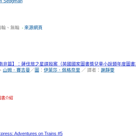
m Sedgman
四輪、無輪
來源網頁
-
【南非篇】：薩伐旅之星謀殺案（英國國家圖書獎兒童小說類年度圖書
、
山姆．賽吉曼
／
圖
：
伊萊莎．佩格奈里
／ 譯者：
謝靜雯
圖書介紹
xpress: Adventures on Trains #5