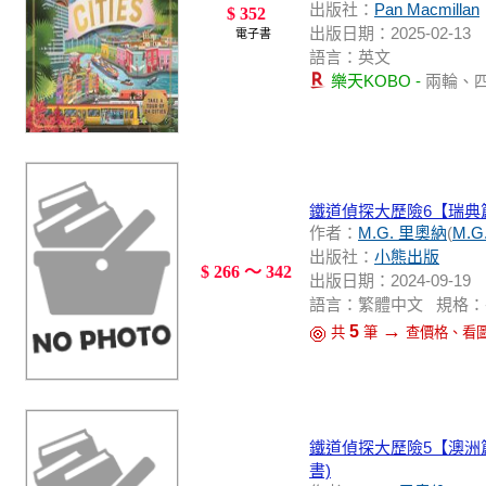
出版社：
Pan Macmillan
$ 352
出版日期：2025-02-13
電子書
語言：英文
樂天KOBO -
兩輪、
鐵道偵探大歷險6【瑞典
作者：
M.G. 里奧納
(
M.G.
出版社：
小熊出版
$ 266 ～ 342
出版日期：2024-09-19
語言：繁體中文 規格：平裝 / 2
→
5
共
筆
查價格、看
鐵道偵探大歷險5【澳洲
書)