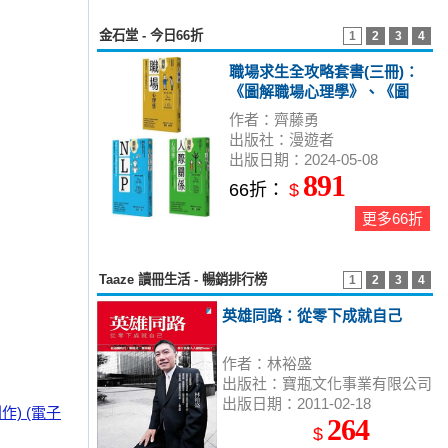
金石堂 - 今日66折
1
2
3
4
職場求生全攻略套書(三冊)：
《圖解職場心理學》、《圖
解人際關係心理學》、《圖
作者：齊藤勇
解NLP》
出版社：漫遊者
出版日期：2024-05-08
891
66折：
$
更多66折
Taaze 讀冊生活 - 暢銷排行榜
1
2
3
4
英雄同路：從零下成就自己
作者：林裕盛
出版社：寶瓶文化事業有限公司
出版日期：2011-02-18
) (電子
264
$