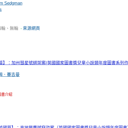
m Sedgman
s
四輪、無輪
來源網頁
-
篇】：加州彗星號綁架案(英國國家圖書獎兒童小說類年度圖書系列作
姆．賽吉曼
圖書介紹
【英國篇】：高地獵鷹號竊盜案（英國國家圖書獎兒童小說類年度圖書