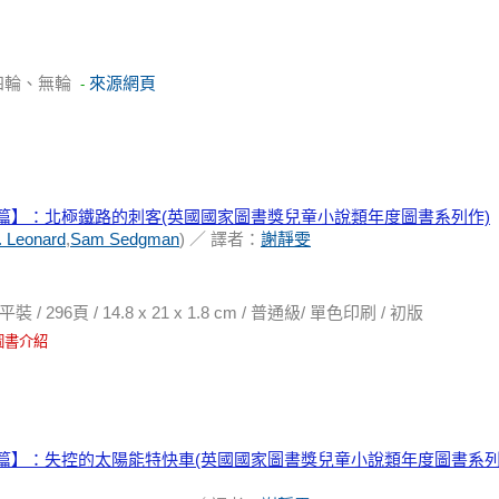
四輪、無輪
來源網頁
-
篇】：北極鐵路的刺客(英國國家圖書獎兒童小說類年度圖書系列作)
 Leonard
,
Sam Sedgman
) ／ 譯者：
謝靜雯
96頁 / 14.8 x 21 x 1.8 cm / 普通級/ 單色印刷 / 初版
圖書介紹
篇】：失控的太陽能特快車(英國國家圖書獎兒童小說類年度圖書系列作