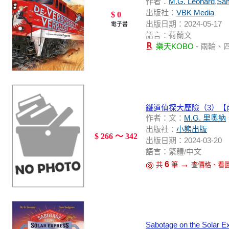
作者：
M.G. Leonard
,
Sa
出版社：
VBK Media
$ 0
出版日期：2024-05-17
電子書
語言：荷蘭文
樂天KOBO -
兩輪、
鐵道偵探大歷險（3）
作者：文：
M.G. 里奧納
出版社：
小熊出版
$ 266 ～ 342
出版日期：2024-03-20
語言：繁體/中文
→
6
共
筆
查價格、看
Sabotage on the Solar E