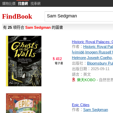
購物比價
找書網
找車網
FindBook
有
25
項符合
Sam Sedgman
的圖書
Historic Royal Palaces: 
作者：
Historic Royal Pa
Íyímídé
,
Imogen Russell 
Helmore
,
Joseph Coelho
,
$ 412
出版社：
Bloomsbury Pub
電子書
出版日期：2025-09-11
語言：英文
樂天KOBO -
自然世
Epic Cities
作者：
Sam Sedgman