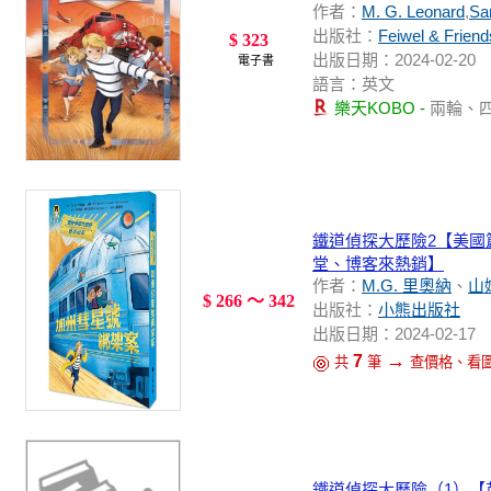
作者：
M. G. Leonard
,
Sa
出版社：
Feiwel & Friend
$ 323
出版日期：2024-02-20
電子書
語言：英文
樂天KOBO -
兩輪、
鐵道偵探大歷險2【美國
堂、博客來熱銷】
作者：
M.G. 里奧納
、
山
$ 266 ～ 342
出版社：
小熊出版社
出版日期：2024-02-17
→
7
共
筆
查價格、看
鐵道偵探大歷險（1）