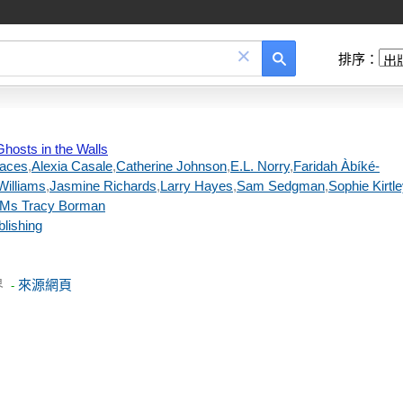
×
排序：
Ghosts in the Walls
laces
,
Alexia Casale
,
Catherine Johnson
,
E.L. Norry
,
Faridah Àbíké-
Williams
,
Jasmine Richards
,
Larry Hayes
,
Sam Sedgman
,
Sophie Kirtle
Ms Tracy Borman
lishing
界
來源網頁
-