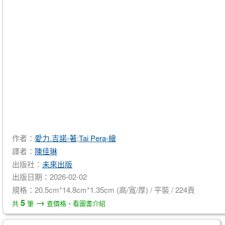
作者：
愛力.吉諾-著
;
Tai Pera-繪
譯者：
陳佳琳
出版社：
未來出版
出版日期：2026-02-02
規格：20.5cm*14.8cm*1.35cm (高/寬/厚) / 平裝 / 224頁
→
5
共
筆
查價格、看圖書介紹