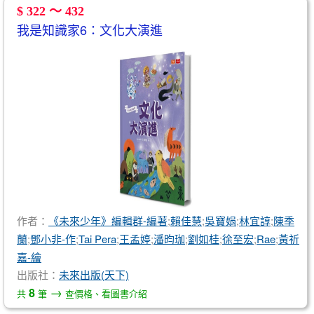
$ 322 ～ 432
我是知識家6：文化大演進
作者：
《未來少年》編輯群-編著
;
賴佳慧
;
吳寶娟
;
林宜諄
;
陳季
蘭
;
鄧小非-作
;
Tai Pera
;
王孟婷
;
潘昀珈
;
劉如桂
;
徐至宏
;
Rae
;
黃祈
嘉-繪
出版社：
未來出版(天下)
→
8
共
筆
查價格、看圖書介紹