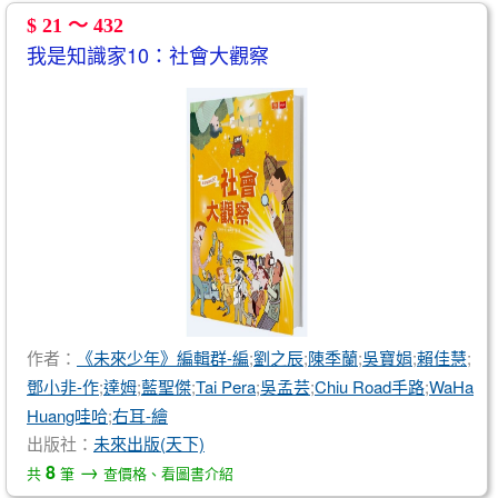
$ 21 ～ 432
我是知識家10：社會大觀察
作者：
《未來少年》編輯群-編
;
劉之辰
;
陳季蘭
;
吳寶娟
;
賴佳慧
;
鄧小非-作
;
達姆
;
藍聖傑
;
Tai Pera
;
吳孟芸
;
Chiu Road手路
;
WaHa
Huang哇哈
;
右耳-繪
出版社：
未來出版(天下)
→
8
共
筆
查價格、看圖書介紹