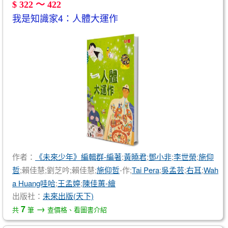
$ 322 ～ 422
我是知識家4：人體大運作
作者：
《未來少年》編輯群-編著
;
黃曉君
;
鄧小非
;
李世榮
;
施仰
哲
;賴佳慧;劉芝吟;賴佳慧;
施仰哲
-作;
Tai Pera
;
吳孟芸
;
右耳
;
Wah
a Huang哇哈
;
王孟婷
;
陳佳蕙-繪
出版社：
未來出版(天下)
→
7
共
筆
查價格、看圖書介紹