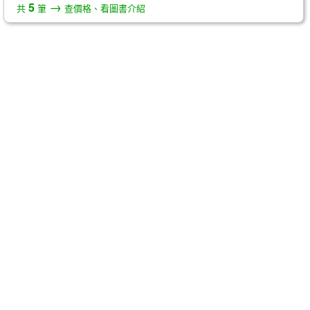
→
5
共
筆
查價格、看圖書介紹