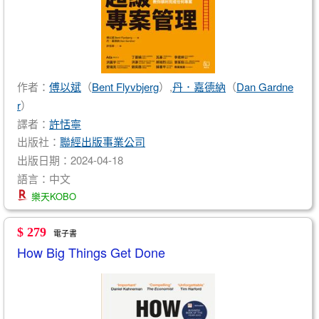
作者：
傅以斌
（
Bent Flyvbjerg
）,
丹．嘉德納
（
Dan Gardne
r
）
譯者：
許恬寧
出版社：
聯經出版事業公司
出版日期：2024-04-18
語言：中文
樂天KOBO
$ 279
電子書
How Big Things Get Done