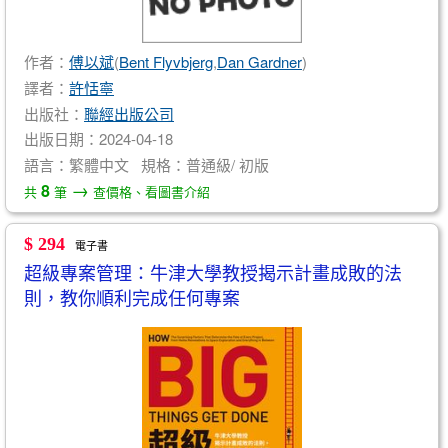
作者：
傅以斌
(
Bent Flyvbjerg
,
Dan Gardner
)
譯者：
許恬寧
出版社：
聯經出版公司
出版日期：2024-04-18
語言：繁體中文 規格：普通級/ 初版
→
8
共
筆
查價格、看圖書介紹
$ 294
電子書
超級專案管理：牛津大學教授揭示計畫成敗的法
則，教你順利完成任何專案