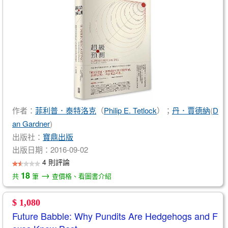
作者：
菲利普．泰特洛克
（
Philip E. Tetlock
）；
丹．賈德納
(
D
an Gardner
)
出版社：
寶鼎出版
出版日期：2016-09-02
4 則評論
→
18
共
筆
查價格、看圖書介紹
$ 1,080
Future Babble: Why Pundits Are Hedgehogs and F