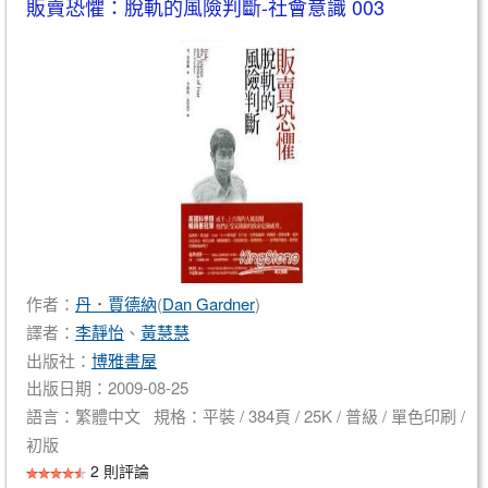
販賣恐懼：脫軌的風險判斷-社會意識 003
作者：
丹．賈德納
(
Dan Gardner
)
譯者：
李靜怡
、
黃慧慧
出版社：
博雅書屋
出版日期：2009-08-25
語言：繁體中文 規格：平裝 / 384頁 / 25K / 普級 / 單色印刷 /
初版
2 則評論