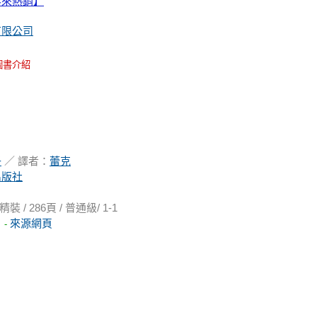
客來熱銷】
有限公司
圖書介紹
子
／ 譯者：
蕾克
出版社
 286頁 / 普通級/ 1-1
論
來源網頁
-