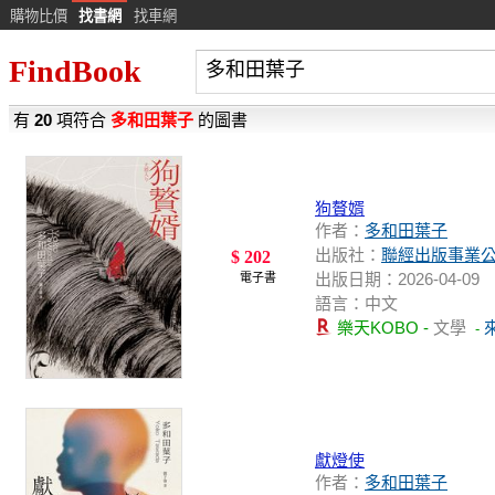
購物比價
找書網
找車網
FindBook
有
20
項符合
多和田葉子
的圖書
狗贅婿
作者：
多和田葉子
出版社：
聯經出版事業
$ 202
出版日期：2026-04-09
電子書
語言：中文
樂天KOBO -
文學
-
獻燈使
作者：
多和田葉子