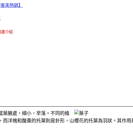
博客來熱銷】
社
圖書介紹
或葉腋處，細小，早落。不同的植
，而洋槐和酸棗的托葉則是針形，山櫻花的托葉為羽狀。其作用