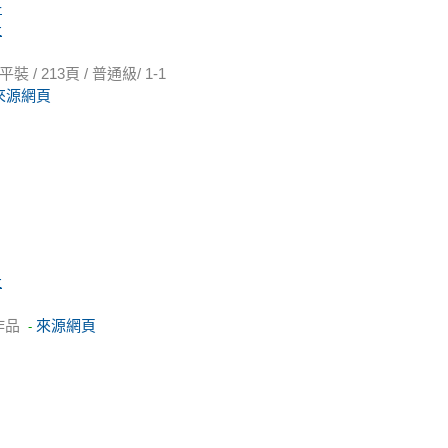
子
社
 213頁 / 普通級/ 1-1
來源網頁
社
作品
來源網頁
-