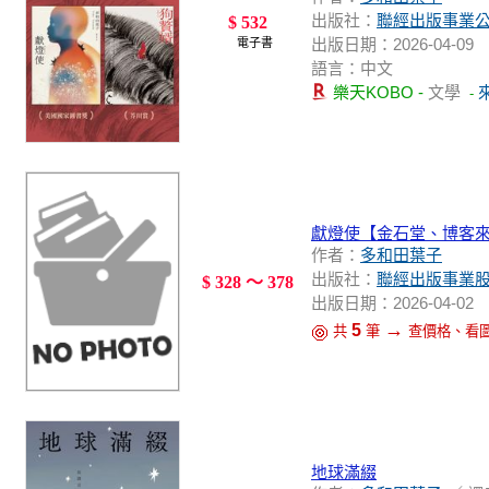
出版社：
聯經出版事業
$ 532
出版日期：2026-04-09
電子書
語言：中文
樂天KOBO -
文學
-
獻燈使【金石堂、博客
作者：
多和田葉子
出版社：
聯經出版事業
$ 328 ～ 378
出版日期：2026-04-02
→
5
共
筆
查價格、看
地球滿綴