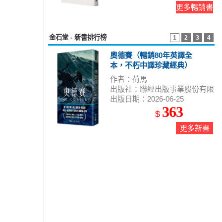
更多暢銷書
金石堂 - 新書排行榜
1
2
3
4
奧德賽（暢銷80年英譯全
本，不朽中譯珍藏經典）
作者：荷馬
出版社：聯經出版事業股份有限
出版日期：2026-06-25
公司
363
$
更多新書