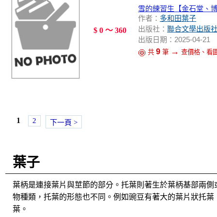
雪的練習生【金石堂、
作者：
多和田葉子
出版社：
聯合文學出版
$ 0 ～ 360
出版日期：2025-04-21
→
9
共
筆
查價格、看
1
2
下一頁 >
葉子
葉柄是連接葉片與莖節的部分。托葉則著生於葉柄基部兩側
物種類，托葉的形態也不同。例如豌豆有著大的葉片狀托葉
葉。