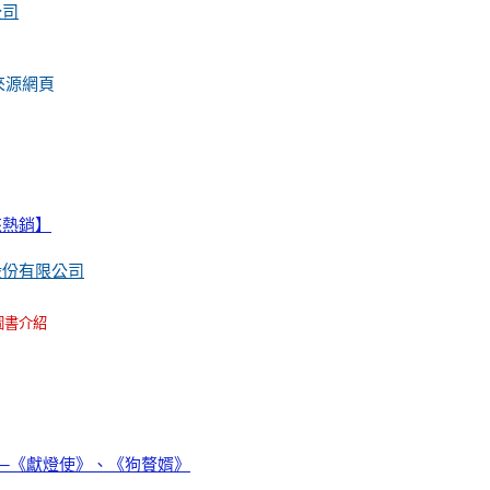
公司
來源網頁
來熱銷】
股份有限公司
圖書介紹
─《獻燈使》、《狗贅婿》