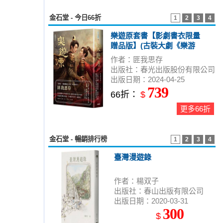
金石堂 - 今日66折
1
2
3
4
樂遊原套書【影劇書衣限量
贈品版】(古裝大劇《樂游
原》原著小說，許凱、景甜
作者：匪我思存
領銜主演)
出版社：春光出版股份有限公司
出版日期：2024-04-25
739
66折：
$
更多66折
金石堂 - 暢銷排行榜
1
2
3
4
臺灣漫遊錄
作者：楊双子
出版社：春山出版有限公司
出版日期：2020-03-31
300
$