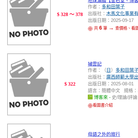
地球滿綴【金石堂、博
作者：
多和田葉子
出版社：
木馬文化事業
$ 328 ～ 378
出版日期：2025-09-17
→
6
共
筆
查價格、看
捕雲記
作者：（
日
）
多和田葉
出版社：
廣西師範大學
出版日期：2025-08-01
$ 322
語言：簡體中文 規格：精裝 /
博客來 -
史/理論/評
看圖書介紹
母語之外的旅行