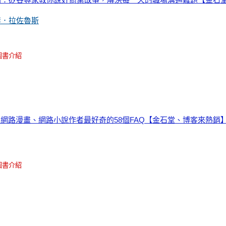
李．拉佐魯斯
圖書介紹
：網路漫畫、網路小說作者最好奇的58個FAQ【金石堂、博客來熱銷
圖書介紹