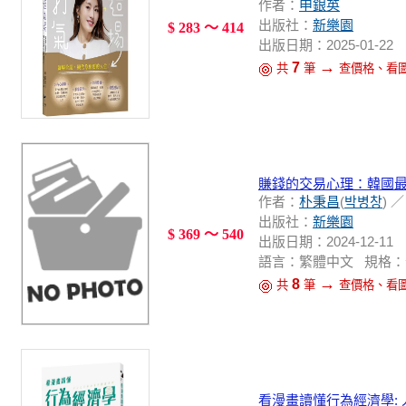
作者：
申銀英
出版社：
新樂園
$ 283 ～ 414
出版日期：2025-01-22
→
7
共
筆
查價格、看
賺錢的交易心理：韓國最
作者：
朴秉昌
(
박병창
) 
出版社：
新樂園
$ 369 ～ 540
出版日期：2024-12-11
語言：繁體中文 規格：
→
8
共
筆
查價格、看
看漫畫讀懂行為經濟學: 