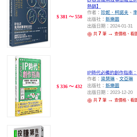
熱銷】
作者：
珍妮．柯諾夫
、
$ 381 ～ 558
出版社：
新樂園
出版日期：2024-01-31
→
7
共
筆
查價格、看
IP時代必備的創作指南
作者：
梁慧琳
、
文亞琳
出版社：
新樂園
$ 336 ～ 432
出版日期：2023-12-20
→
7
共
筆
查價格、看