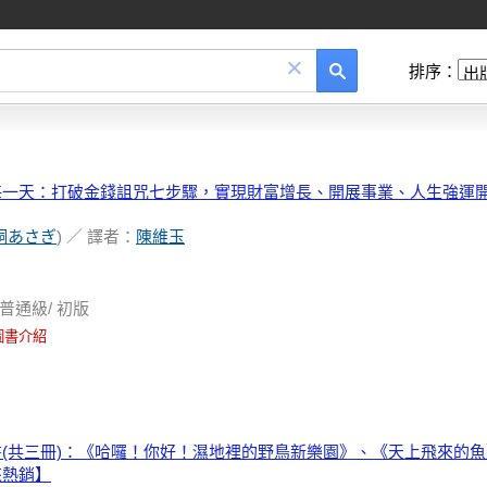
×
排序：
一天：打破金錢詛咒七步驟，實現財富增長、開展事業、人生強運開掛
桐あさぎ
) ／ 譯者：
陳維玉
普通級/ 初版
圖書介紹
(共三冊)：《哈囉！你好！濕地裡的野鳥新樂園》、《天上飛來的
來熱銷】