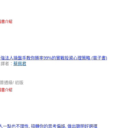
圖書介紹
強法人操盤手教你勝率99%的實戰投資心理策略 (電子書)
／ 譯者：
蔡佩君
普通級/ 初版
圖書介紹
人一點也不理性, 扭轉你的思考偏誤, 做出聰明好選擇