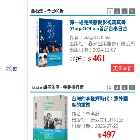
金石堂 - 今日66折
1
2
3
4
彈一場完美戀愛影視寫真書
(GagaOOLala首部台泰日合
作BL話題台劇！)
作者：GagaOOLala
出版社：春光出版股份有限公司
出版日期：2024-11-07
461
66折：
$
更多66折
》、《捉鎖
Taaze 讀冊生活 - 暢銷排行榜
1
2
3
4
台灣的李登輝時代：意外國
度的重塑
作者：林孝庭
出版社：蓋亞文化有限公司
出版日期：2026-07-22
497
$