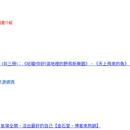
圖書介紹
 (共三冊)：《哈囉!你好!濕地裡的野鳥新樂園》、《天上飛來的魚
來源網頁
打造氣場：氣場全開，活出最好的自己【金石堂、博客來熱銷】