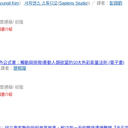
yungil Kim
）,
사피엔스 스튜디오
(
Sapiens Studio
)) ／ 譯者：
彭翊鈞
普通級/ 初版
圖書介紹
 必勝色公式書：觸動與挑撥!牽動人類欲望的10大色彩能量法則 (電子書)
／ 譯者：
簡郁璇
普通級/ 初版
圖書介紹
則：矽谷專家教你說好商業故事，解決每一天的職場溝通難題【金石