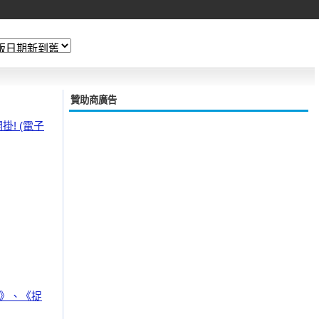
贊助商廣告
! (電子
魚》、《捉