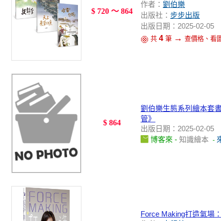
作者：
劉伯樂
$ 720 ～ 864
出版社：
步步出版
出版日期：2025-02-05
→
4
共
筆
查價格、看
劉伯樂生態系列繪本套書
管》
$ 864
出版日期：2025-02-05
博客來 -
知識繪本
-
Force Making