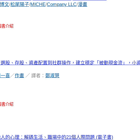
博文
/
松尾陽子
/
MICHE
/
Company LLC
/
漫畫
圖書介紹
：選股、存股、資產配置到社群操作，建立穩定「被動現金流」，小
田一喜
／
作畫
／ 譯者：
鄭淑慧
圖書介紹
人的心理：解碼生活、職場中的21個人際問題 (電子書)