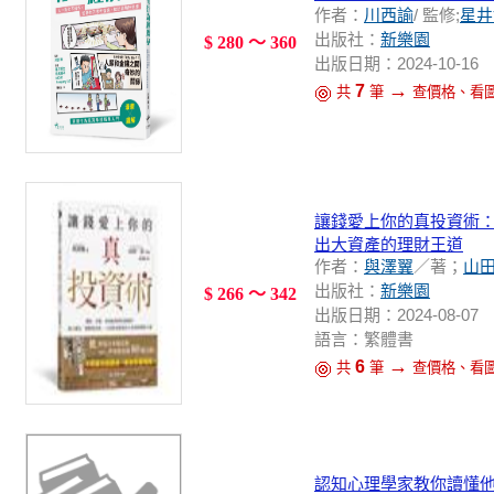
作者：
川西諭
/ 監修;
星井
出版社：
新樂園
$ 280 ～ 360
出版日期：2024-10-16
→
7
共
筆
查價格、看
讓錢愛上你的真投資術
出大資產的理財王道
作者：
與澤翼
／著；
山
出版社：
新樂園
$ 266 ～ 342
出版日期：2024-08-07
語言：繁體書
→
6
共
筆
查價格、看
認知心理學家教你讀懂他