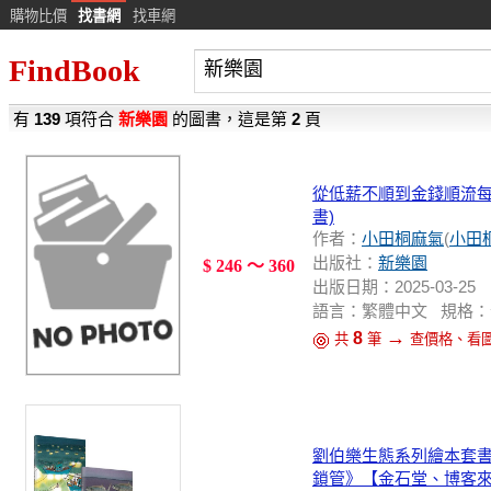
購物比價
找書網
找車網
FindBook
有
139
項符合
新樂園
的圖書，這是第
2
頁
從低薪不順到金錢順流每
書)
作者：
小田桐麻氣
(
小田
出版社：
新樂園
$ 246 ～ 360
出版日期：2025-03-25
語言：繁體中文 規格：
→
8
共
筆
查價格、看
劉伯樂生態系列繪本套書
鎖管》【金石堂、博客