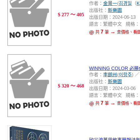
作者：
金景一
(
김경일
（
K
出版社：
新樂園
$ 277 ～ 405
出版日期：2024-06-13
語言：繁體中文 規格：
→
7
共
筆
查價格、看
WINNING COLOR
作者：
李朗州
(
이랑주
) 
出版社：
新樂園
$ 320 ～ 468
出版日期：2024-03-06
語言：繁體中文 規格：
→
7
共
筆
查價格、看
矽谷流萬用敘事簡報法