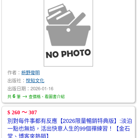
作者：
枡野俊明
出版社：
悅知文化
出版日期：2026-01-16
→
6
共
筆
查價格、看圖書介紹
$ 260 ～ 307
別對每件事都有反應【2026限量暢銷特典版】:淡泊
一點也無妨，活出快意人生的99個禪練習！【金石
堂、博客來熱銷】