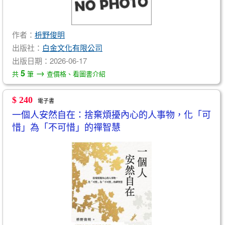
作者：
枡野俊明
出版社：
白金文化有限公司
出版日期：2026-06-17
→
5
共
筆
查價格、看圖書介紹
$ 240
電子書
一個人安然自在：捨棄煩擾內心的人事物，化「可
惜」為「不可惜」的禪智慧