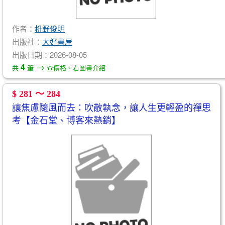
作者：
枡野俊明
出版社：
大好書屋
出版日期：2026-08-05
→
4
共
筆
查價格、看圖書介紹
$ 281 ～ 284
讓焦慮隨風而去：吹散執念，讓人生更輕盈的禪思
考【金石堂、博客來熱銷】