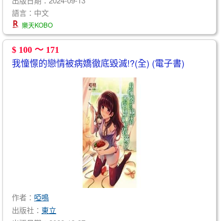
語言：中文
樂天KOBO
$ 100 ～ 171
我憧憬的戀情被病嬌徹底毀滅!?(全) (電子書)
作者：
啞鳴
出版社：
東立