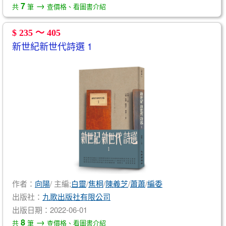
→
7
共
筆
查價格、看圖書介紹
$ 235 ～ 405
新世紀新世代詩選 1
作者：
向陽
/ 主編;
白靈
/
焦桐
/
陳義芝
/
蕭蕭
/
編委
出版社：
九歌出版社有限公司
出版日期：2022-06-01
→
8
共
筆
查價格、看圖書介紹