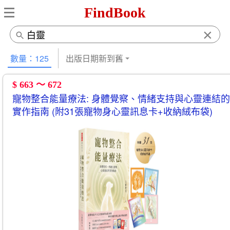
FindBook
×
數量：125
出版日期新到舊
$ 663 ～ 672
寵物整合能量療法: 身體覺察、情緒支持與心靈連結的
實作指南 (附31張寵物身心靈訊息卡+收納絨布袋)