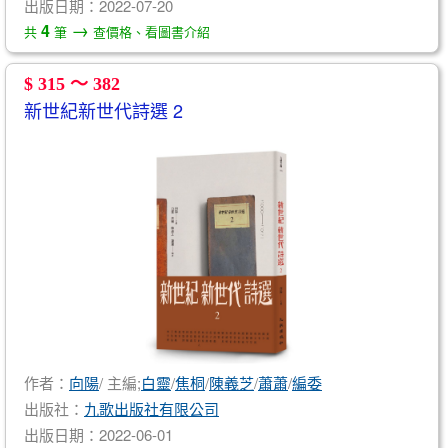
出版日期：2022-07-20
→
4
共
筆
查價格、看圖書介紹
$ 315 ～ 382
新世紀新世代詩選 2
作者：
向陽
/ 主編;
白靈
/
焦桐
/
陳義芝
/
蕭蕭
/
編委
出版社：
九歌出版社有限公司
出版日期：2022-06-01