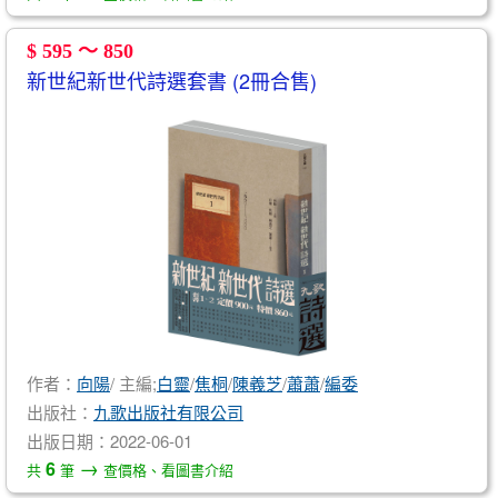
$ 595 ～ 850
新世紀新世代詩選套書 (2冊合售)
作者：
向陽
/ 主編;
白靈
/
焦桐
/
陳義芝
/
蕭蕭
/
編委
出版社：
九歌出版社有限公司
出版日期：2022-06-01
→
6
共
筆
查價格、看圖書介紹