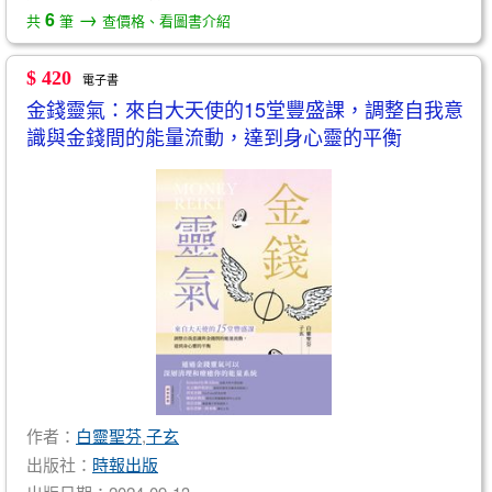
→
6
共
筆
查價格、看圖書介紹
$ 420
電子書
金錢靈氣：來自大天使的15堂豐盛課，調整自我意
識與金錢間的能量流動，達到身心靈的平衡
作者：
白靈聖芬
,
子玄
出版社：
時報出版
出版日期：2024-09-13