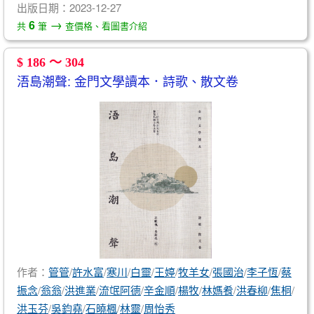
出版日期：2023-12-27
→
6
共
筆
查價格、看圖書介紹
$ 186 ～ 304
浯島潮聲: 金門文學讀本．詩歌、散文卷
作者：
管管
/
許水富
/
寒川
/
白靈
/
王婷
/
牧羊女
/
張國治
/
李子恆
/
蔡
振念
/
翁翁
/
洪進業
/
流氓阿德
/
辛金順
/
楊牧
/
林媽肴
/
洪春柳
/
焦桐
/
洪玉芬
/
吳鈞堯
/
石曉楓
/
林靈
/
周怡秀