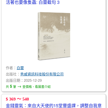
活著也要像隻蟲: 白靈截句 3
作者：
白靈
出版社：
秀威資訊科技股份有限公司
出版日期：2025-12-29
→
5
共
筆
查價格、看圖書介紹
$ 369 ～ 540
金錢靈氣：來自大天使的15堂豐盛課，調整自我意