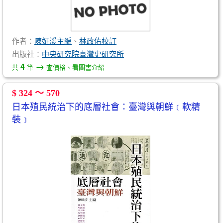
作者：
陳姃湲主編
、
林政佑校訂
出版社：
中央研究院臺灣史研究所
→
4
共
筆
查價格、看圖書介紹
$ 324 ～ 570
日本殖民統治下的底層社會：臺灣與朝鮮﹝軟精
裝﹞