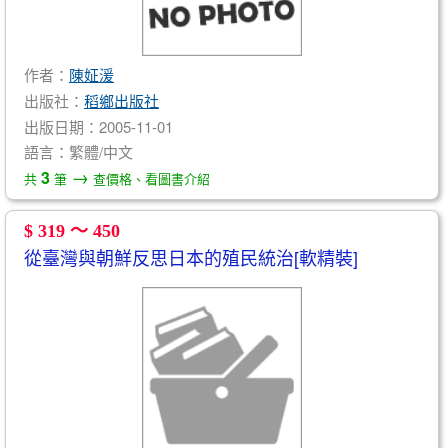
作者：
陳姃湲
出版社：
稻鄉出版社
出版日期：2005-11-01
語言：繁體/中文
→
3
共
筆
查價格、看圖書介紹
$ 319 ～ 450
從臺灣與朝鮮反思日本的殖民統治[軟精裝]