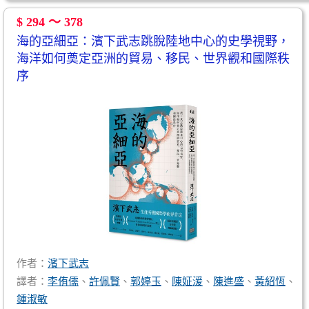
$ 294 ～ 378
海的亞細亞：濱下武志跳脫陸地中心的史學視野，
海洋如何奠定亞洲的貿易、移民、世界觀和國際秩
序
作者：
濱下武志
譯者：
李侑儒
、
許佩賢
、
郭婷玉
、
陳姃湲
、
陳進盛
、
黃紹恆
、
鍾淑敏