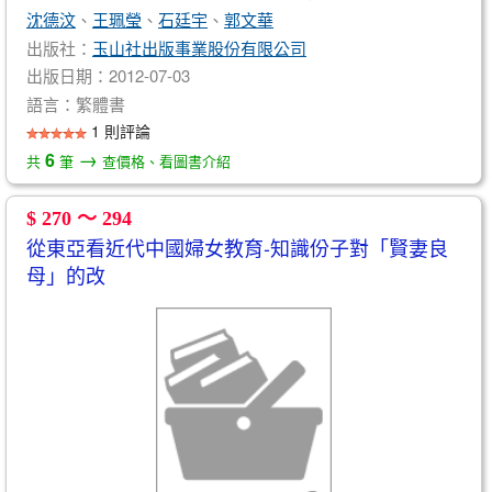
沈德汶
、
王珮瑩
、
石廷宇
、
郭文華
出版社：
玉山社出版事業股份有限公司
出版日期：2012-07-03
語言：繁體書
1 則評論
→
6
共
筆
查價格、看圖書介紹
$ 270 ～ 294
從東亞看近代中國婦女教育-知識份子對「賢妻良
母」的改