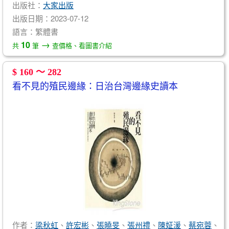
出版社：
大家出版
出版日期：2023-07-12
語言：繁體書
→
10
共
筆
查價格、看圖書介紹
$ 160 ～ 282
看不見的殖民邊緣：日治台灣邊緣史讀本
作者：
梁秋虹
、
許宏彬
、
張曉旻
、
張州禮
、
陳姃湲
、
蔡宛蓉
、