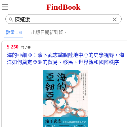
FindBook
×
數量：6
出版日期新到舊
$ 250
電子書
海的亞細亞：濱下武志跳脫陸地中心的史學視野，海
洋如何奠定亞洲的貿易、移民、世界觀和國際秩序