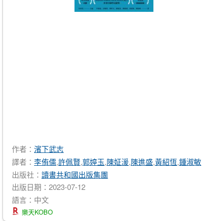
作者：
濱下武志
譯者：
李侑儒
,
許佩賢
,
郭婷玉
,
陳姃湲
,
陳進盛
,
黃紹恆
,
鍾淑敏
出版社：
讀書共和國出版集團
出版日期：2023-07-12
語言：中文
樂天KOBO