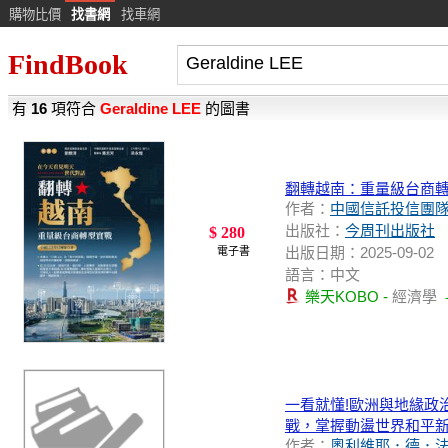
購物比價
找書網
找車網
FindBook
有
16
項符合
Geraldine LEE
的圖書
翻轉越南：重量級台商
作者：
中國信託投信團
出版社：
今周刊出版社
$ 280
出版日期：2025-09-02
電子書
語言：中文
樂天KOBO -
經濟學
一看就懂!歐洲與地緣政
戰，掌握動盪世界和平
作者：
奧利維耶．德．