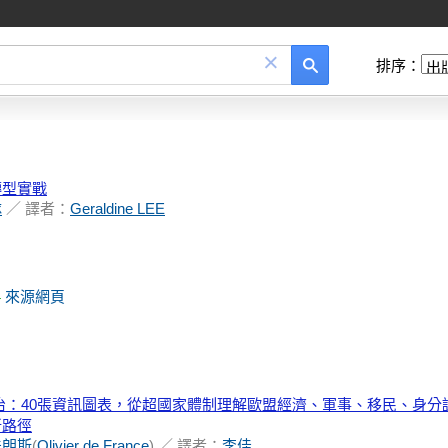
×
排序：
轉型實戰
隊
／ 譯者：
Geraldine LEE
來源網頁
-
治：40張資訊圖表，從超國家體制理解歐盟經濟、軍事、移民、身分
新路徑
法朗斯
(
Olivier de France
) ／ 譯者：
李佳