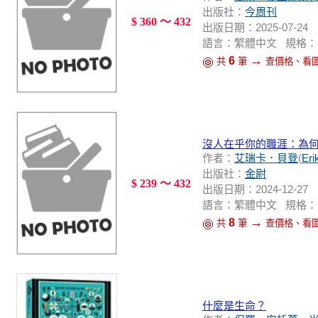
出版社：
今周刊
$ 360 ～ 432
出版日期：2025-07-24
語言：繁體中文 規格：平裝 / 3
→
6
共
筆
查價格、看
沒人在乎你的職涯：為何
作者：
艾瑞卡．貝登
(
Eri
出版社：
金尉
$ 239 ～ 432
出版日期：2024-12-27
語言：繁體中文 規格：
→
8
共
筆
查價格、看
什麼是生命？