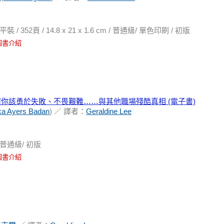
52頁 / 14.8 x 21 x 1.6 cm / 普通級/ 單色印刷 / 初版
圖書介紹
你該勇於失敗、不畏艱難……與其他職場殘酷真相 (電子書)
ka Ayers Badan
) ／ 譯者：
Geraldine Lee
普通級/ 初版
圖書介紹