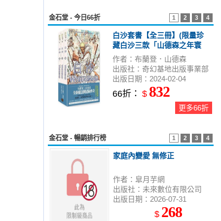
金石堂 - 今日66折
1
2
3
4
白沙套書【全三冊】(限量珍
藏白沙三款「山德森之年寰
宇藏書票」及「全彩原畫地
作者：布蘭登．山德森
圖海報」，邪惡奇幻天才布
出版社：奇幻基地出版事業部
蘭登．山德森首部圖像小說
出版日期：2024-02-04
全彩精緻完整版！)
832
66折：
$
更多66折
金石堂 - 暢銷排行榜
1
2
3
4
家庭內變愛 無修正
作者：皐月芋網
出版社：未來數位有限公司
出版日期：2026-07-31
268
$