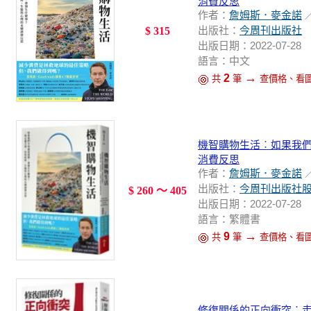
消費反思
作者：
詹姆斯．麥金諾
出版社：
今周刊出版社
$ 315
出版日期：2022-07-28
語言：中文
→
2
共
筆
查價格、看
機智購物生活︰如果我
消費反思
作者：
詹姆斯．麥金諾
出版社：
今周刊出版社
$ 260 ～ 405
出版日期：2022-07-28
語言：繁體書
→
9
共
筆
查價格、看
修復關係的正向衝突︰