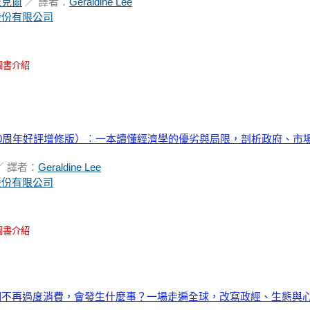
米克爾
／ 譯者：
Geraldine Lee
股份有限公司
圖書介紹
0周年好評增修版）︰一本讀懂經濟學的優劣與局限，剖析政府、市
／ 譯者：
Geraldine Lee
股份有限公司
圖書介紹
們不再過度消費，會發生什麼事？一場走遍全球，改寫政經、生態與