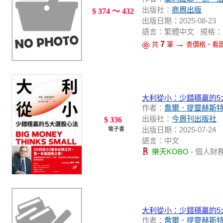
出版社：
商周出版
$ 374 ～ 432
出版日期：2025-08-23
語言：繁體中文 規格：平裝 / 1
→
7
共
筆
查價格、看
大利從小：少錯穩贏的5
作者：
喬爾．提靈赫斯
出版社：
今周刊出版社
$ 336
出版日期：2025-07-24
電子書
語言：中文
樂天KOBO -
個人財
大利從小：少錯穩贏的5
作者：
喬爾．提靈赫斯