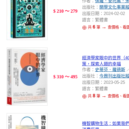
作者：
保羅．安托萬．
出版社：
開學文化事業
$ 210 ～ 279
出版日期：2024-02-02
語言：繁體書
→
6
共
筆
查價格、看
經濟學家眼中的世界（4
策，探索人類的幸福
作者：
史蒂芬．羅德斯
出版社：
今周刊出版社
$ 310 ～ 495
出版日期：2023-05-25
語言：繁體書
→
8
共
筆
查價格、看
機智購物生活：如果我