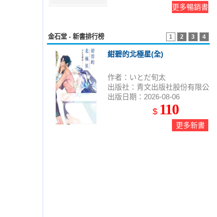
更多暢銷書
金石堂 - 新書排行榜
1
2
3
4
紺碧的北極星(全)
作者：いとだ旬太
出版社：青文出版社股份有限公
出版日期：2026-08-06
司
110
$
更多新書