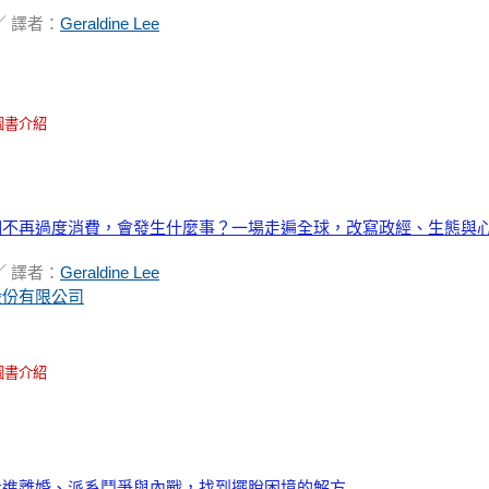
／ 譯者：
Geraldine Lee
圖書介紹
們不再過度消費，會發生什麼事？一場走遍全球，改寫政經、生態與
／ 譯者：
Geraldine Lee
股份有限公司
圖書介紹
走進離婚、派系鬥爭與內戰，找到擺脫困境的解方