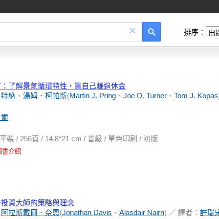
×
排序：
道：了解景氣循環特性，靠自己賺退休金
．特納
、
湯姆．柯帕斯
(
Martin J. Pring
、
Joe D. Turner
、
Tom J. Kopas
希爾
256頁 / 14.8*21 cm / 普級 / 單色印刷 / 初版
圖書介紹
奇投資大師的策略與理念
、
阿拉斯戴爾．奈恩
(
Jonathan Davis
、
Alasdair Nairn
) ／ 譯者：
許瑞