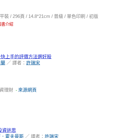
296頁 / 14.8*21cm / 普級 / 單色印刷 / 初版
圖書介紹
最快上手的評價方法選好股
達蘭
／ 譯者：
許瑞宋
資理財
來源網頁
-
投資迷思
菈．霍夫曼斯
／ 譯者：
許瑞宋