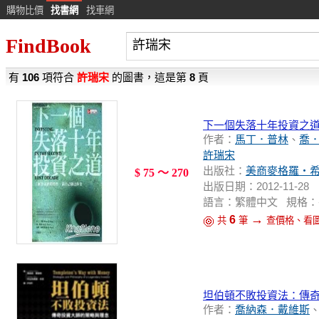
購物比價
找書網
找車網
FindBook
有
106
項符合
許瑞宋
的圖書，這是第
8
頁
下一個失落十年投資之
作者：
馬丁．普林
、
喬
許瑞宋
出版社：
美商麥格羅‧
$ 75 ～ 270
出版日期：2012-11-28
語言：繁體中文 規格：平裝 / 
→
6
共
筆
查價格、看
坦伯頓不敗投資法：傳
作者：
喬納森．戴維斯