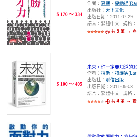
作者：
夏藍
、
康納提
(
Ram
出版社：
天下文化
$ 170 ～ 334
出版日期：2011-07-29
語言：繁體中文 規格：平裝 / 
→
5
共
筆
查
未來，你一定要知道的1
作者：
拉斯．特維德
(
Lar
出版社：
財信出版
$ 100 ～ 405
出版日期：2011-05-03
語言：繁體中文 規格：平裝 / 4
→
4
共
筆
查
啟動你的面對力：為何