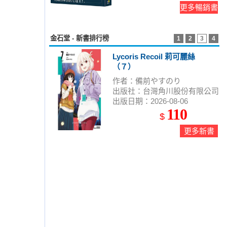
更多暢銷書
金石堂 - 新書排行榜
1
2
3
4
Lycoris Recoil 莉可麗絲
（７）
作者：備前やすのり
出版社：台灣角川股份有限公司
出版日期：2026-08-06
110
$
更多新書