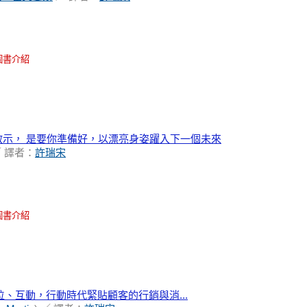
圖書介紹
的啟示， 是要你準備好，以漂亮身姿躍入下一個未來
 譯者：
許瑞宋
圖書介紹
位、互動，行動時代緊貼顧客的行銷與消...