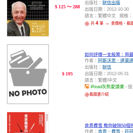
出版社：
財信出版
$ 125 ～ 288
出版日期：2012-10-30
語言：繁體中文 規格：平裝 / 
→
4
共
筆
查價格、看
如何評價一支股票：用
作者：
阿斯沃思．達莫
出版社：
財信
出版日期：2012-05-31
$ 195
語言：繁體/中文
iRead灰熊愛讀書 -
投
看圖書介紹
肯恩費雪 教你破除50個
作者：
肯恩．費雪
、
菈