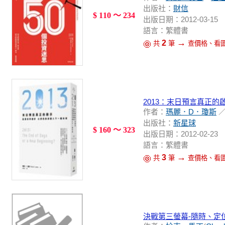
出版社：
財信
$ 110 ～ 234
出版日期：2012-03-15
語言：繁體書
→
2
共
筆
查價格、看
2013：末日預言真正
作者：
瑪麗．D．瓊斯
／
出版社：
新星球
$ 160 ～ 323
出版日期：2012-02-23
語言：繁體書
→
3
共
筆
查價格、看
決戰第三螢幕-隨時、定