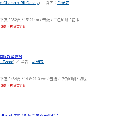
 Charan & Bill Conaty
) ／ 譯者：
許瑞宋
352頁 / 15*21cm / 普級 / 單色印刷 / 初版
價格、看圖書介紹
00個超級趨勢
s Tvede
) ／ 譯者：
許瑞宋
64頁 / 14.8*21.0 cm / 普級 / 單色印刷 / 初版
價格、看圖書介紹
無法面對現實？如何學會不再逃避？