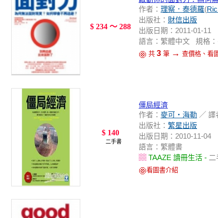
作者：
理察．泰德羅
(
Ric
出版社：
財信出版
$ 234 ～ 288
出版日期：2011-01-11
語言：繁體中文 規格：平裝 / 3
→
3
共
筆
查價格、看
僵局經濟
作者：
麥可‧海勒
／ 譯
出版社：
繁星出版
$ 140
出版日期：2010-11-04
二手書
語言：繁體書
TAAZE 讀冊生活 -
二
看圖書介紹