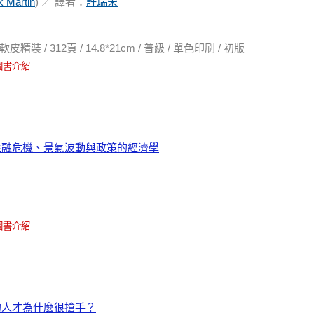
 Martin
) ／ 譯者：
許瑞宋
/ 312頁 / 14.8*21cm / 普級 / 單色印刷 / 初版
圖書介紹
金融危機、景氣波動與政策的經濟學
圖書介紹
的人才為什麼很搶手？