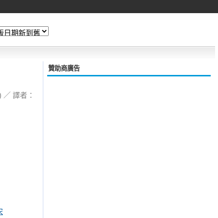
贊助商廣告
) ／ 譯者：
宋