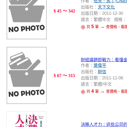
作者：
恰克．馬丁
(
Chuck
出版社：
天下文化
$ 45 ～ 342
出版日期：2011-12-30
語言：繁體中文 規格：軟皮精裝 
→
5
共
筆
查價格、看
財經議題即戰力：看懂
作者：
葉偉平
出版社：
財信
$ 67 ～ 315
出版日期：2011-11-08
語言：繁體/中文
→
4
共
筆
查價格、看
決勝人才力：這些公司