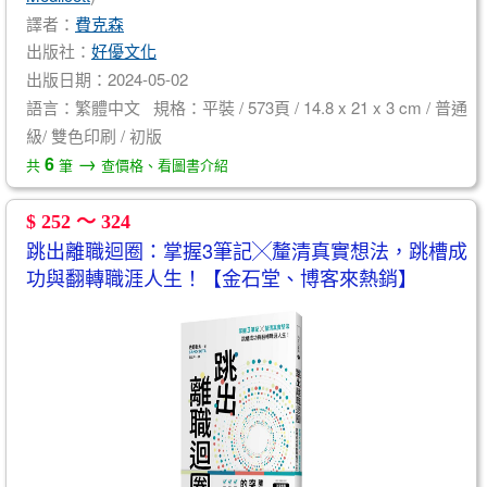
譯者：
費克森
出版社：
好優文化
出版日期：2024-05-02
語言：繁體中文 規格：平裝 / 573頁 / 14.8 x 21 x 3 cm / 普通
級/ 雙色印刷 / 初版
→
6
共
筆
查價格、看圖書介紹
$ 252 ～ 324
跳出離職迴圈：掌握3筆記╳釐清真實想法，跳槽成
功與翻轉職涯人生！【金石堂、博客來熱銷】