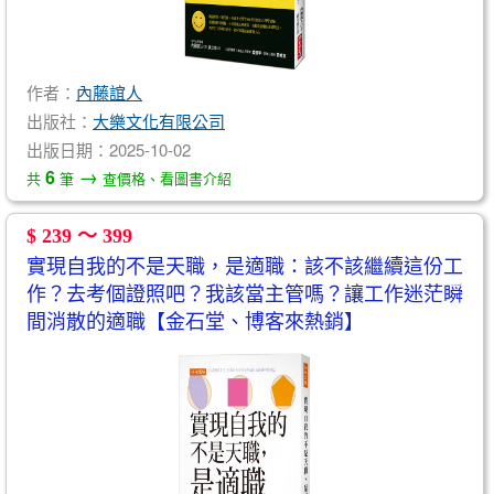
作者：
內藤誼人
出版社：
大樂文化有限公司
出版日期：2025-10-02
→
6
共
筆
查價格、看圖書介紹
$ 239 ～ 399
實現自我的不是天職，是適職：該不該繼續這份工
作？去考個證照吧？我該當主管嗎？讓工作迷茫瞬
間消散的適職【金石堂、博客來熱銷】