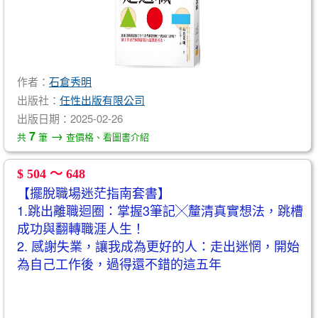
作者：
石倉秀明
出版社：
任性出版有限公司
出版日期：2025-02-26
→
7
共
筆
查價格、看圖書介紹
$ 504 ～ 648
【擺脫職場迷茫指南套書】
1.跳出離職迴圈：掌握3筆記╳釐清真實想法，跳槽
成功與翻轉職涯人生！
2. 感謝失業，讓我成為更好的人：走出迷惘，開始
為自己工作後，過得還不錯的這五年