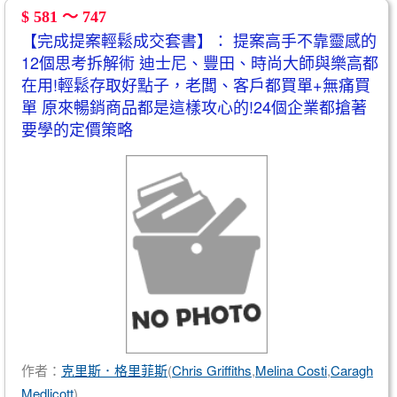
$ 581 ～ 747
【完成提案輕鬆成交套書】： 提案高手不靠靈感的
12個思考拆解術 迪士尼、豐田、時尚大師與樂高都
在用!輕鬆存取好點子，老闆、客戶都買單+無痛買
單 原來暢銷商品都是這樣攻心的!24個企業都搶著
要學的定價策略
作者：
克里斯．格里菲斯
(
Chris Griffiths
,
Melina Costi
,
Caragh
Medlicott
)