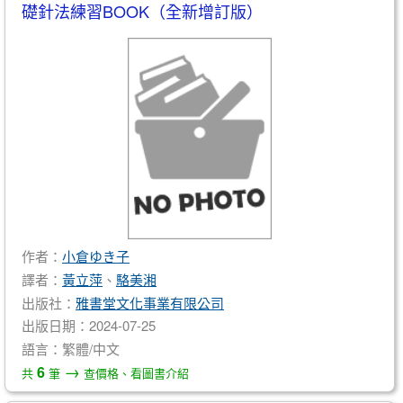
礎針法練習BOOK（全新增訂版）
作者：
小倉ゆき子
譯者：
黃立萍
、
駱美湘
出版社：
雅書堂文化事業有限公司
出版日期：2024-07-25
語言：繁體/中文
→
6
共
筆
查價格、看圖書介紹