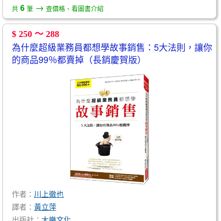
→
6
共
筆
查價格、看圖書介紹
$ 250 ～ 288
為什麼超級業務員都想學故事銷售：5大法則，讓你
的商品99％都賣掉（長銷慶賀版）
作者：
川上徹也
譯者：
黃立萍
出版社：
大樂文化