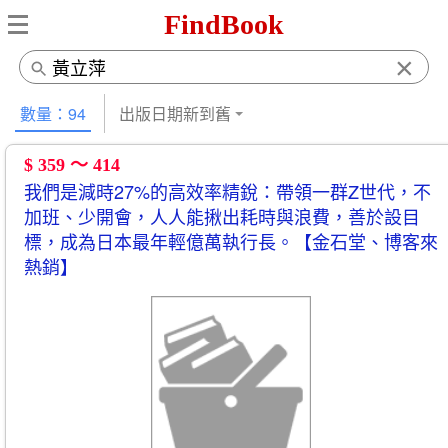
FindBook
×
數量：94
出版日期新到舊
$ 359 ～ 414
我們是減時27%的高效率精銳：帶領一群Z世代，不
加班、少開會，人人能揪出耗時與浪費，善於設目
標，成為日本最年輕億萬執行長。【金石堂、博客來
熱銷】