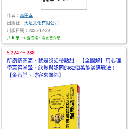
作者：
森田幸
出版社：
大是文化有限公司
出版日期：2025-12-29
→
6
共
筆
查價格、看圖書介紹
$ 224 ～ 288
所謂情商高，就是說話帶點甜：【全圖解】用心理
學贏得掌聲、欣賞與認同的62個萬能溝通戰法！
【金石堂、博客來熱銷】