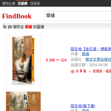
購物比價
找書網
找車網
FindBook
有
23
項符合
章緣
的圖書
陌生地【金石堂、博客
作者：
章緣
出版社：
聯合文學出版
$ 208 ～ 324
出版日期：2024-04-08
→
9
共
筆
查價格、看
陌生地(電子書)
作者：
章緣