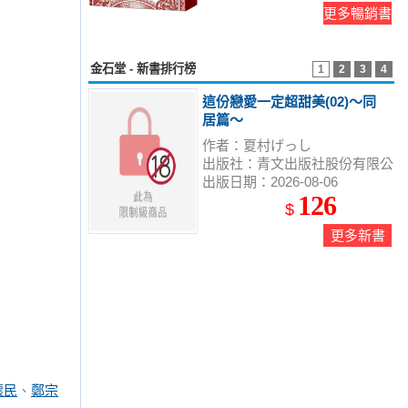
更多暢銷書
金石堂 - 新書排行榜
1
2
3
4
這份戀愛一定超甜美(02)～同
居篇～
作者：夏村げっし
出版社：青文出版社股份有限公
出版日期：2026-08-06
司
126
$
更多新書
懷民
、
鄭宗