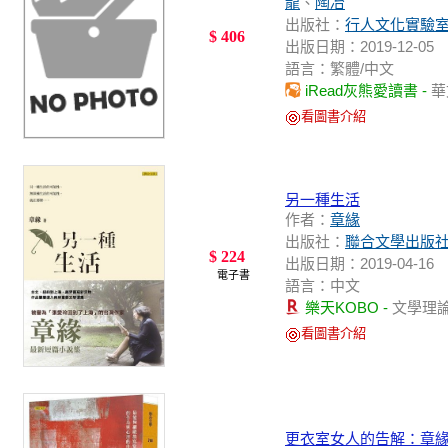
龍
、
陶冶
出版社：
行人文化實驗
$ 406
出版日期：2019-12-05
語言：繁體/中文
iRead灰熊愛讀書 -
華
看圖書介紹
另一種生活
作者：
章緣
出版社：
聯合文學出版
$ 224
出版日期：2019-04-16
電子書
語言：中文
樂天KOBO -
文學理
看圖書介紹
更衣室女人的告解：章緣