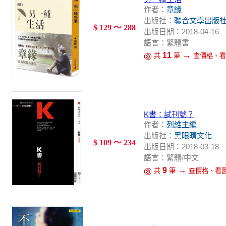
作者：
章緣
出版社：
聯合文學出版
$ 129 ～ 288
出版日期：2018-04-16
語言：繁體書
→
11
共
筆
查價格、看
K書：試刊號？
作者：
列維主編
出版社：
黑眼睛文化
$ 109 ～ 234
出版日期：2018-03-18
語言：繁體/中文
→
9
共
筆
查價格、看