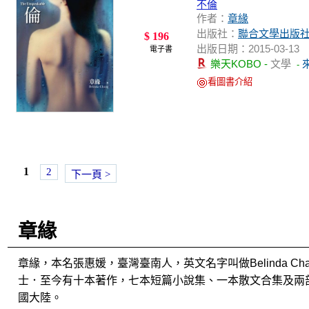
不倫
作者：
章緣
出版社：
聯合文學出版
$ 196
出版日期：2015-03-13
電子書
樂天KOBO -
文學
-
看圖書介紹
1
2
下一頁 >
章緣
章緣，本名張惠媛，臺灣臺南人，英文名字叫做Belinda 
士．至今有十本著作，七本短篇小說集、一本散文合集及兩
國大陸。