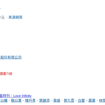
社
作品
來源網頁
-
社股份有限公司
圖書介紹
Love Infinity
黃以曦
、
駱以軍
、
陳丹青
、
葉錦添
、
章緣
、
鄧九雲
、
白靈
、
蕭蕭
、
林