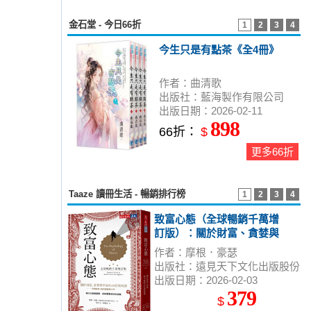
金石堂 - 今日66折
1
2
3
4
今生只是有點茶《全4冊》
作者：曲清歌
出版社：藍海製作有限公司
出版日期：2026-02-11
898
66折：
$
更多66折
Taaze 讀冊生活 - 暢銷排行榜
1
2
3
4
致富心態（全球暢銷千萬增
訂版）：關於財富、貪婪與
幸福的20堂理財課
作者：摩根．豪瑟
出版社：遠見天下文化出版股份
出版日期：2026-02-03
有限公司
379
$