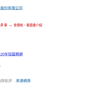
社股份有限公司
→
10
筆
查價格、看圖書介紹
20年短篇精選
社
論與批評
來源網頁
-