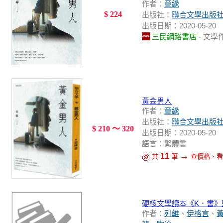
作者：
章緣
$ 224
出版社：
聯合文學出版
出版日期：2020-05-20
三民網路書店 -
文學
黃金男人
作者：
章緣
出版社：
聯合文學出版
$ 210 ～ 320
出版日期：2020-05-20
語言：繁體書
→
11
共
筆
查價格、看
硬核文學讀本《K．書》藍特刊：
作者：
列維
、
伊格言
、