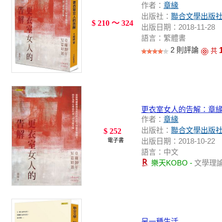
作者：
章緣
出版社：
聯合文學出版
$ 210 ～ 324
出版日期：2018-11-28
語言：繁體書
2 則評論
共
更衣室女人的告解：章緣
作者：
章緣
出版社：
聯合文學出版
$ 252
出版日期：2018-10-22
電子書
語言：中文
樂天KOBO -
文學理
另一種生活