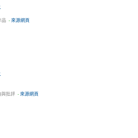
社
作品
來源網頁
-
社
論與批評
來源網頁
-