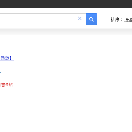
×
排序：
來熱銷】
社
圖書介紹