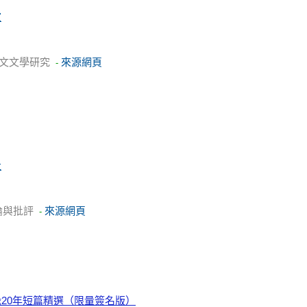
室
文文學研究
來源網頁
-
社
論與批評
來源網頁
-
20年短篇精選（限量簽名版）